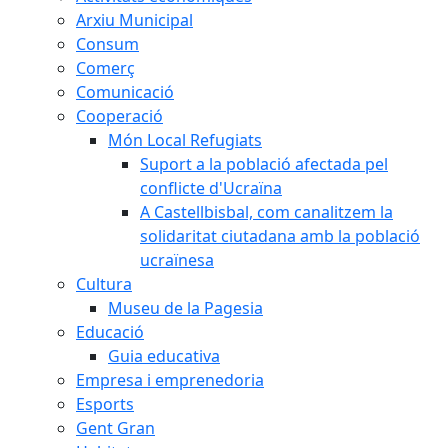
Arxiu Municipal
Consum
Comerç
Comunicació
Cooperació
Món Local Refugiats
Suport a la població afectada pel
conflicte d'Ucraïna
A Castellbisbal, com canalitzem la
solidaritat ciutadana amb la població
ucraïnesa
Cultura
Museu de la Pagesia
Educació
Guia educativa
Empresa i emprenedoria
Esports
Gent Gran