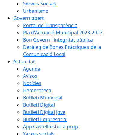
Serveis Socials
Urbanisme
Govern obert
Portal de Transparència
Pla d'Actuació Municipal 2023-2027
Bon Govern i integritat pública
Decàleg de Bones Pràctiques de la
Comunicació Local
Actualitat
Agenda
Avisos
Notícies
Hemeroteca
Butlletí Municipal
Butlletí Digital
Butlletí Digital Jove
Butlletí Empresarial
App Castellbisbal a prop
Xarxes socials