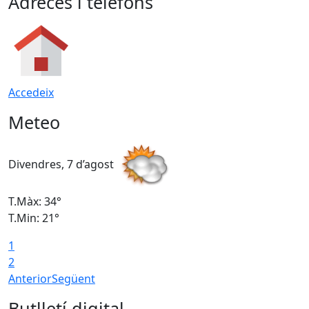
Adreces i telèfons
Accedeix
Meteo
Divendres, 7 d’agost
D
T.Màx: 34°
T
T.Min: 21°
T
1
T
2
Anterior
Següent
Butlletí digital