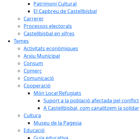
Patrimoni Cultural
El Capbreu de Castellbisbal
Carrerer
Processos electorals
Castellbisbal en xifres
Temes
Activitats econòmiques
Arxiu Municipal
Consum
Comerç
Comunicació
Cooperació
Món Local Refugiats
Suport a la població afectada pel conflic
A Castellbisbal, com canalitzem la solida
Cultura
Museu de la Pagesia
Educació
Guia educativa