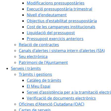
Modificacions pressupostàries
Execució pressupostària trimestral
Nivell d'endeutament
Objectius d'estabilitat pressupostària
Cost de les campanyes institucionals
Liquidació del pressupost
Pressupost exercicis anteriors
Relació de contractes
Canals d'alertes i sistema intern d'alertes (SIA)
Seu electrònica
Patrimoni de l'Ajuntament
Serveis i tràmits
Tràmits i gestions
Catàleg de tràmits
El Meu Espai
Servei d'assistència per a la tramitació electr
Verificació de documents electrònics
Oficines d'Atenció Ciutadana (OAC)
Cartes de serveis