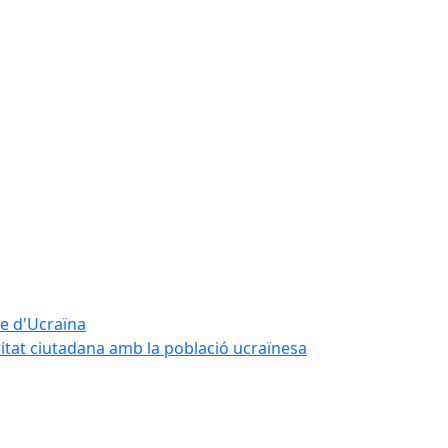
te d'Ucraïna
ritat ciutadana amb la població ucraïnesa