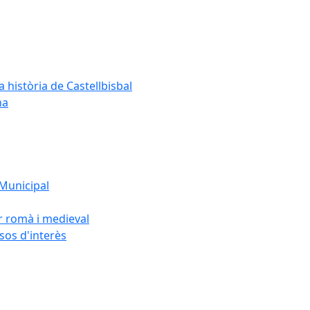
a història de Castellbisbal
na
 Municipal
or romà i medieval
rsos d'interès