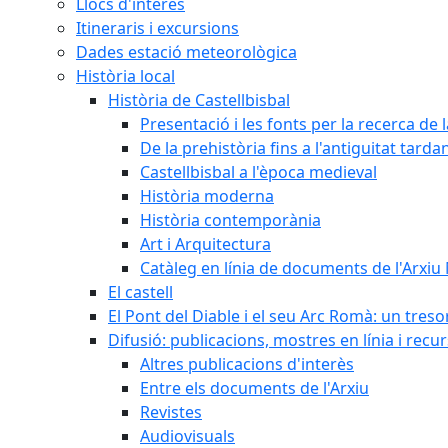
Llocs d'interès
Itineraris i excursions
Dades estació meteorològica
Història local
Història de Castellbisbal
Presentació i les fonts per la recerca de l
De la prehistòria fins a l'antiguitat tarda
Castellbisbal a l'època medieval
Història moderna
Història contemporània
Art i Arquitectura
Catàleg en línia de documents de l'Arxiu
El castell
El Pont del Diable i el seu Arc Romà: un tres
Difusió: publicacions, mostres en línia i recu
Altres publicacions d'interès
Entre els documents de l'Arxiu
Revistes
Audiovisuals