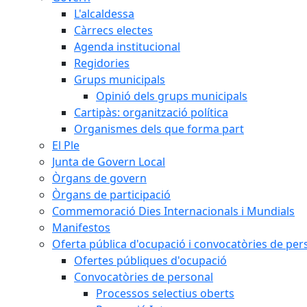
L'alcaldessa
Càrrecs electes
Agenda institucional
Regidories
Grups municipals
Opinió dels grups municipals
Cartipàs: organització política
Organismes dels que forma part
El Ple
Junta de Govern Local
Òrgans de govern
Òrgans de participació
Commemoració Dies Internacionals i Mundials
Manifestos
Oferta pública d'ocupació i convocatòries de per
Ofertes públiques d'ocupació
Convocatòries de personal
Processos selectius oberts