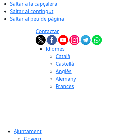
Saltar a la capçalera
Saltar al contingut
Saltar al peu de pàgina
Contactar
Idiomes
Català
Castellà
Anglès
Alemany
Francès
09.08.2026 | 10:18
Ajuntament
Govern