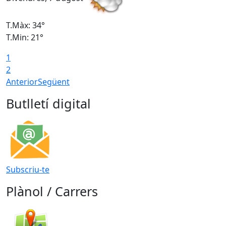
T.Màx: 34°
T
T.Min: 21°
T
1
T
2
Anterior
Següent
Butlletí digital
Subscriu-te
Plànol / Carrers