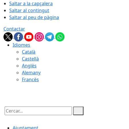
Saltar a la capçalera
Saltar al contingut
Saltar al peu de pàgina
Contactar
Idiomes
Català
Castellà
Anglès
Alemany
Francès
06.08.2026 | 13:55
Cercar:
Ajuntament