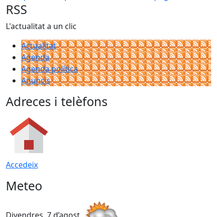
RSS
L'actualitat a un clic
Actualitat
Agenda
Agenda política
Anuncis
Adreces i telèfons
Accedeix
Meteo
Divendres, 7 d’agost
D