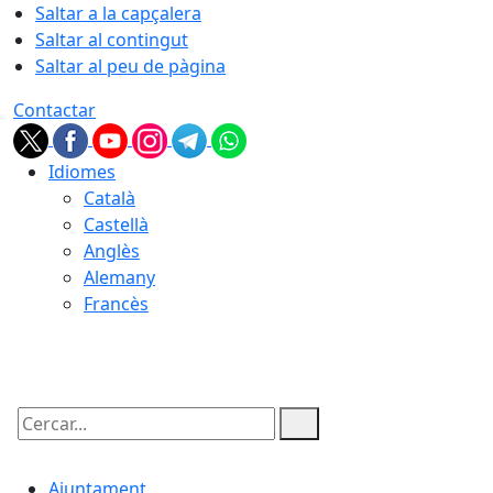
Saltar a la capçalera
Saltar al contingut
Saltar al peu de pàgina
Contactar
Idiomes
Català
Castellà
Anglès
Alemany
Francès
08.08.2026 | 12:24
Cercar:
Ajuntament