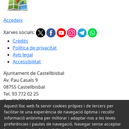
Accedeix
Xarxes socials:
Crèdits
Política de privacitat
Avís legal
Accessibilitat
Ajuntament de Castellbisbal
Av. Pau Casals 9
08755 Castellbisbal
Tel. 93 772 02 25
Fax 93 772 13 07
Aquest lloc web fa servir cookies pròpies i de tercers per
Amb la col·laboració de:
facilitar-te una experiència de navegació òptima i recollir
informació anònima per millorar i adaptar-nos a les teves
preferències i pautes de navegació. Navegar sense acceptar