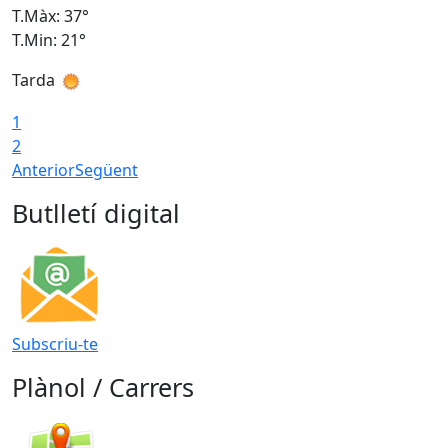
T.Màx: 37°
T
T.Min: 21°
T
Tarda
T
1
2
Anterior
Següent
Butlletí digital
Subscriu-te
Plànol / Carrers