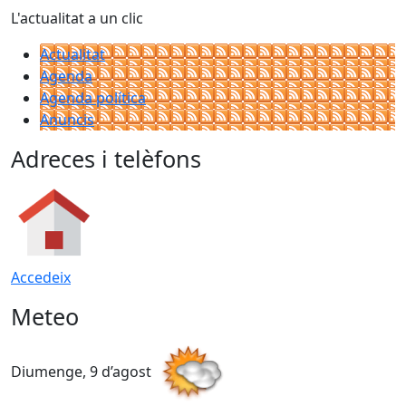
L'actualitat a un clic
Actualitat
Agenda
Agenda política
Anuncis
Adreces i telèfons
Accedeix
Meteo
Diumenge, 9 d’agost
D