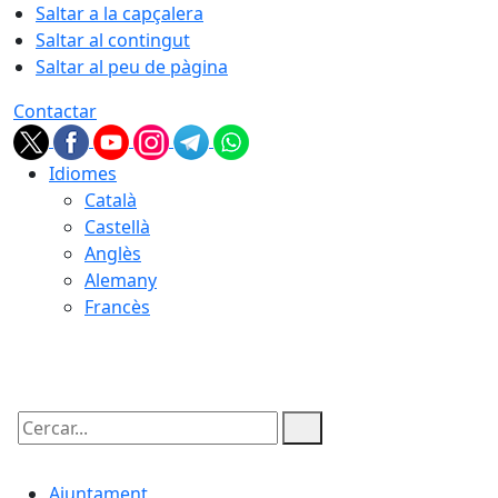
Saltar a la capçalera
Saltar al contingut
Saltar al peu de pàgina
Contactar
Idiomes
Català
Castellà
Anglès
Alemany
Francès
08.08.2026 | 12:40
Cercar:
Ajuntament