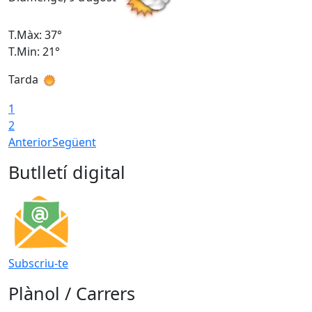
T.Màx: 37°
T
T.Min: 21°
T
Tarda
T
1
2
Anterior
Següent
Butlletí digital
Subscriu-te
Plànol / Carrers