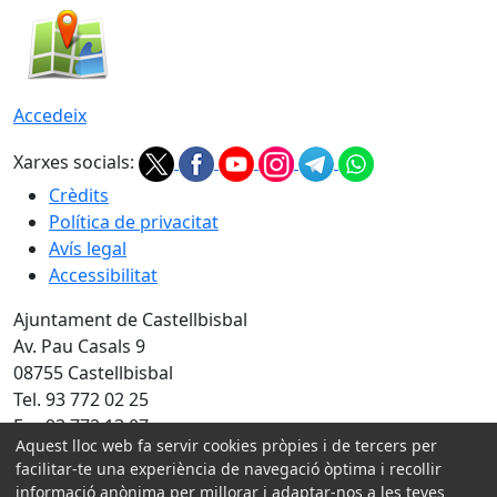
Accedeix
Xarxes socials:
Crèdits
Política de privacitat
Avís legal
Accessibilitat
Ajuntament de Castellbisbal
Av. Pau Casals 9
08755 Castellbisbal
Tel. 93 772 02 25
Fax 93 772 13 07
Aquest lloc web fa servir cookies pròpies i de tercers per
Amb la col·laboració de:
facilitar-te una experiència de navegació òptima i recollir
informació anònima per millorar i adaptar-nos a les teves