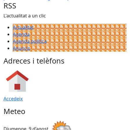
RSS
L'actualitat a un clic
Actualitat
Agenda
Agenda política
Anuncis
Adreces i telèfons
Accedeix
Meteo
Diumenge, 9 d’agost
D