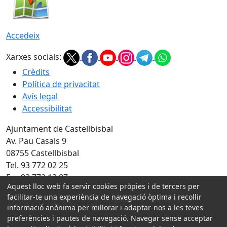
Accedeix
Xarxes socials:
Crèdits
Política de privacitat
Avís legal
Accessibilitat
Ajuntament de Castellbisbal
Av. Pau Casals 9
08755 Castellbisbal
Tel. 93 772 02 25
Fax 93 772 13 07
Aquest lloc web fa servir cookies pròpies i de tercers per
Amb la col·laboració de:
facilitar-te una experiència de navegació òptima i recollir
informació anònima per millorar i adaptar-nos a les teves
preferències i pautes de navegació. Navegar sense acceptar