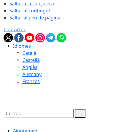
Saltar a la capçalera
Saltar al contingut
Saltar al peu de pàgina
Contactar
Idiomes
Català
Castellà
Anglès
Alemany
Francès
08.08.2026 | 04:59
Cercar:
Ajuntament