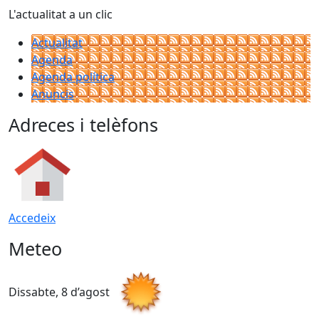
L'actualitat a un clic
Actualitat
Agenda
Agenda política
Anuncis
Adreces i telèfons
Accedeix
Meteo
Dissabte, 8 d’agost
D