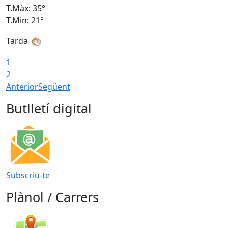
T.Màx: 35°
T
T.Min: 21°
T
Tarda
1
2
Anterior
Següent
Butlletí digital
Subscriu-te
Plànol / Carrers