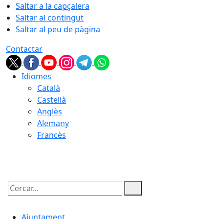
Saltar a la capçalera
Saltar al contingut
Saltar al peu de pàgina
Contactar
Idiomes
Català
Castellà
Anglès
Alemany
Francès
10.08.2026 | 07:44
Cercar:
Ajuntament