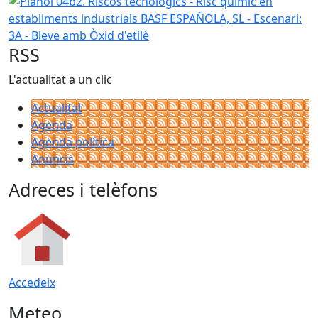
Plànol 04b2. Riscos tecnològics - Risc químic en establime
RSS
L'actualitat a un clic
Actualitat
Agenda
Agenda política
Anuncis
Adreces i telèfons
Accedeix
Meteo