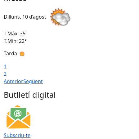
Dilluns, 10 d’agost
D
T.Màx: 35°
T
T.Min: 22°
T
Tarda
T
1
2
Anterior
Següent
Butlletí digital
Subscriu-te