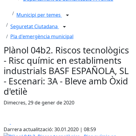
Municipi per temes
Seguretat Ciutadana
Pla d'emergència municipal
Plànol 04b2. Riscos tecnològics
- Risc químic en establiments
industrials BASF ESPAÑOLA, SL
- Escenari: 3A - Bleve amb Òxid
d'etilè
Dimecres, 29 de gener de 2020
Facebook
X
Darrera actualització: 30.01.2020 | 08:59