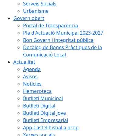
Serveis Socials
Urbanisme
Govern obert
Portal de Transparència
Pla d'Actuació Municipal 2023-2027
Bon Govern i integritat pública
Decàleg de Bones Pràctiques de la
Comunicació Local
Actualitat
Agenda
Avisos
Notícies
Hemeroteca
Butlletí Municipal
Butlletí Digital
Butlletí Digital Jove
Butlletí Empresarial
App Castellbisbal a prop
Xarxes socials