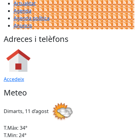
Actualitat
Agenda
Agenda política
Anuncis
Adreces i telèfons
Accedeix
Meteo
Dimarts, 11 d’agost
D
T.Màx: 34°
T
T.Min: 24°
T