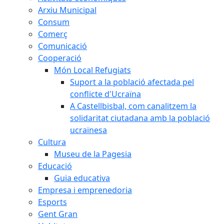
Arxiu Municipal
Consum
Comerç
Comunicació
Cooperació
Món Local Refugiats
Suport a la població afectada pel
conflicte d'Ucraïna
A Castellbisbal, com canalitzem la
solidaritat ciutadana amb la població
ucraïnesa
Cultura
Museu de la Pagesia
Educació
Guia educativa
Empresa i emprenedoria
Esports
Gent Gran