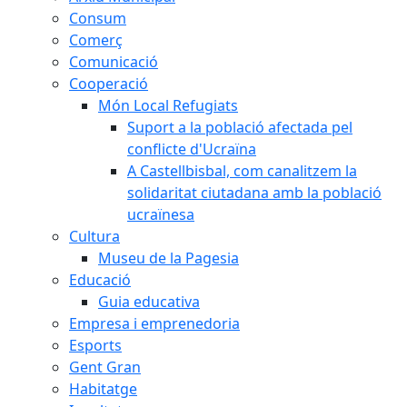
Consum
Comerç
Comunicació
Cooperació
Món Local Refugiats
Suport a la població afectada pel
conflicte d'Ucraïna
A Castellbisbal, com canalitzem la
solidaritat ciutadana amb la població
ucraïnesa
Cultura
Museu de la Pagesia
Educació
Guia educativa
Empresa i emprenedoria
Esports
Gent Gran
Habitatge