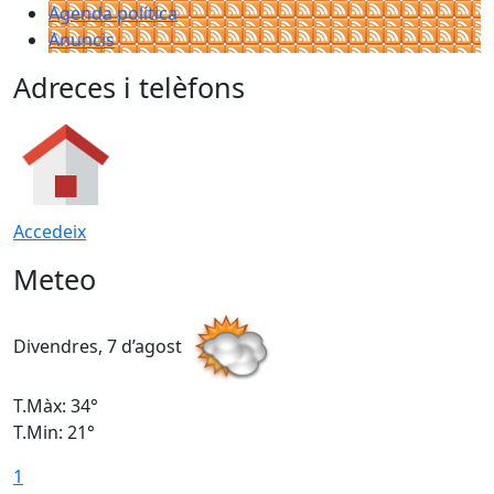
Agenda política
Anuncis
Adreces i telèfons
Accedeix
Meteo
Divendres, 7 d’agost
D
T.Màx: 34°
T
T.Min: 21°
T
1
T