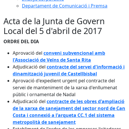
Departament de Comunicació i Premsa
Acta de la Junta de Govern
Local del 5 d'abril de 2017
ORDRE DEL DIA
Aprovació del
conveni subvencional amb
l'Associació de Veïns de Santa Rita
Adjudicació del
contracte del servei d'informació i
dinamització juvenil de Castellbisbal
Aprovació d'expedient urgent pel contracte del
servei de manteniment de la xarxa d'enllumenat
públic i ornamental de Nadal
Adjudicació del
contracte de les obres d'ampliació
de la xarxa de sanejament del sector nord de Can
Costa i connexió a l'arqueta CC.1 del sistema
metropolità de sanejament