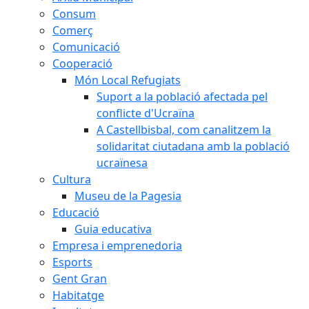
Consum
Comerç
Comunicació
Cooperació
Món Local Refugiats
Suport a la població afectada pel
conflicte d'Ucraïna
A Castellbisbal, com canalitzem la
solidaritat ciutadana amb la població
ucraïnesa
Cultura
Museu de la Pagesia
Educació
Guia educativa
Empresa i emprenedoria
Esports
Gent Gran
Habitatge