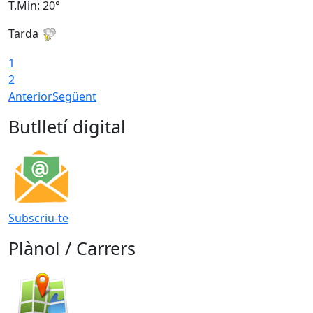
T.Min: 20°
T
Tarda
1
2
Anterior
Següent
Butlletí digital
Subscriu-te
Plànol / Carrers