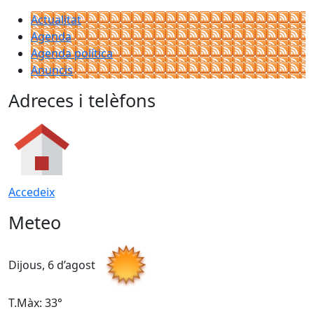
Actualitat
Agenda
Agenda política
Anuncis
Adreces i telèfons
Accedeix
Meteo
Dijous, 6 d’agost
D
T.Màx: 33°
T