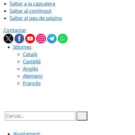
Saltar a la capçalera
Saltar al contingut
Saltar al peu de pàgina
Contactar
Idiomes
Català
Castellà
Anglès
Alemany
Francès
07.08.2026 | 09:50
Cercar:
Ajuntament