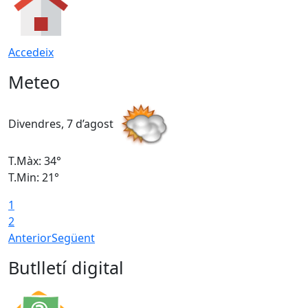
Accedeix
Meteo
Divendres, 7 d’agost
D
T.Màx: 34°
T
T.Min: 21°
T
1
T
2
Anterior
Següent
Butlletí digital