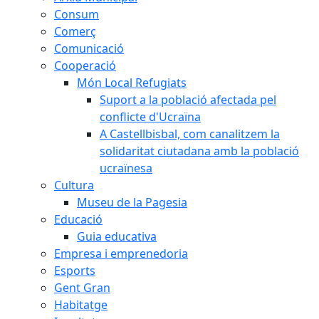
Consum
Comerç
Comunicació
Cooperació
Món Local Refugiats
Suport a la població afectada pel
conflicte d'Ucraïna
A Castellbisbal, com canalitzem la
solidaritat ciutadana amb la població
ucraïnesa
Cultura
Museu de la Pagesia
Educació
Guia educativa
Empresa i emprenedoria
Esports
Gent Gran
Habitatge