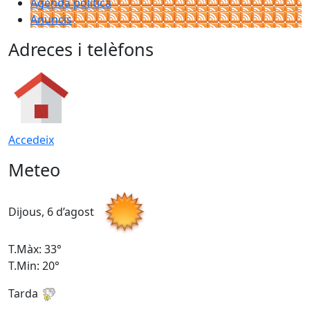
Agenda política
Anuncis
Adreces i telèfons
Accedeix
Meteo
Dijous, 6 d’agost
D
T.Màx: 33°
T
T.Min: 20°
T
Tarda