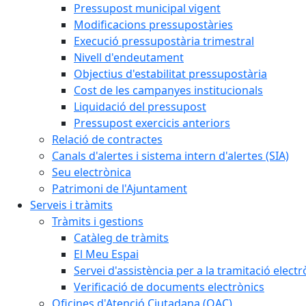
Pressupost municipal vigent
Modificacions pressupostàries
Execució pressupostària trimestral
Nivell d'endeutament
Objectius d'estabilitat pressupostària
Cost de les campanyes institucionals
Liquidació del pressupost
Pressupost exercicis anteriors
Relació de contractes
Canals d'alertes i sistema intern d'alertes (SIA)
Seu electrònica
Patrimoni de l'Ajuntament
Serveis i tràmits
Tràmits i gestions
Catàleg de tràmits
El Meu Espai
Servei d'assistència per a la tramitació electr
Verificació de documents electrònics
Oficines d'Atenció Ciutadana (OAC)