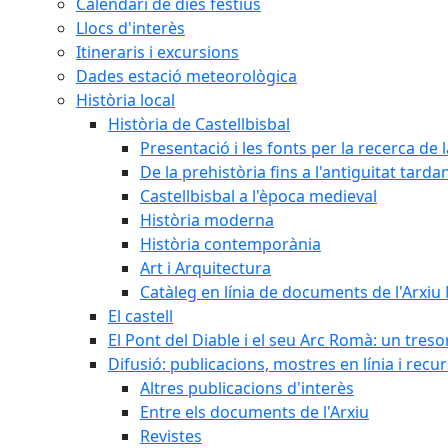
Calendari de dies festius
Llocs d'interès
Itineraris i excursions
Dades estació meteorològica
Història local
Història de Castellbisbal
Presentació i les fonts per la recerca de l
De la prehistòria fins a l'antiguitat tarda
Castellbisbal a l'època medieval
Història moderna
Història contemporània
Art i Arquitectura
Catàleg en línia de documents de l'Arxiu
El castell
El Pont del Diable i el seu Arc Romà: un tres
Difusió: publicacions, mostres en línia i recu
Altres publicacions d'interès
Entre els documents de l'Arxiu
Revistes