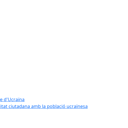
te d'Ucraïna
ritat ciutadana amb la població ucraïnesa