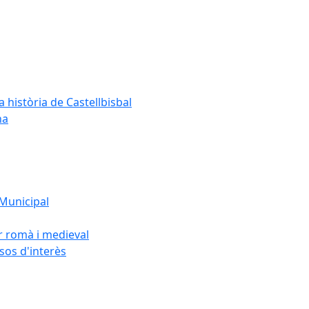
a història de Castellbisbal
na
 Municipal
or romà i medieval
rsos d'interès