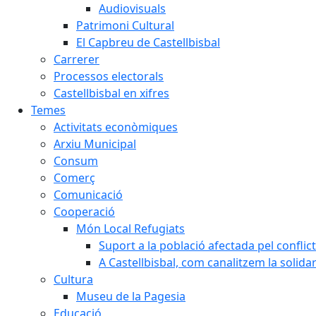
Audiovisuals
Patrimoni Cultural
El Capbreu de Castellbisbal
Carrerer
Processos electorals
Castellbisbal en xifres
Temes
Activitats econòmiques
Arxiu Municipal
Consum
Comerç
Comunicació
Cooperació
Món Local Refugiats
Suport a la població afectada pel conflic
A Castellbisbal, com canalitzem la solida
Cultura
Museu de la Pagesia
Educació