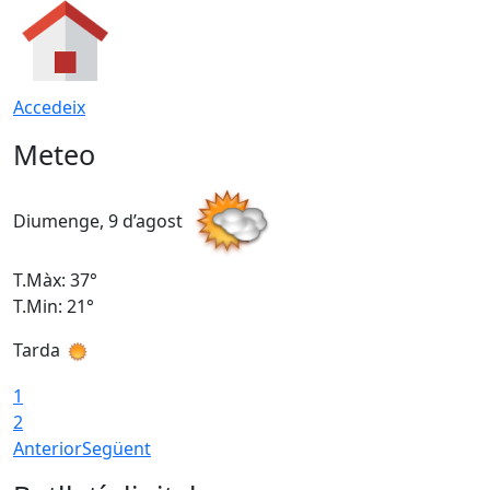
Accedeix
Meteo
Diumenge, 9 d’agost
D
T.Màx: 37°
T
T.Min: 21°
T
Tarda
T
1
2
Anterior
Següent