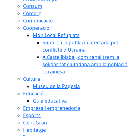
Consum
Comerç
Comunicació
Cooperació
Món Local Refugiats
Suport a la població afectada pel
conflicte d'Ucraïna
A Castellbisbal, com canalitzem la
solidaritat ciutadana amb la població
ucraïnesa
Cultura
Museu de la Pagesia
Educació
Guia educativa
Empresa i emprenedoria
Esports
Gent Gran
Habitatge