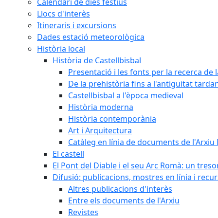
Calendari de dies festius
Llocs d'interès
Itineraris i excursions
Dades estació meteorològica
Història local
Història de Castellbisbal
Presentació i les fonts per la recerca de l
De la prehistòria fins a l'antiguitat tarda
Castellbisbal a l'època medieval
Història moderna
Història contemporània
Art i Arquitectura
Catàleg en línia de documents de l'Arxiu
El castell
El Pont del Diable i el seu Arc Romà: un tres
Difusió: publicacions, mostres en línia i recu
Altres publicacions d'interès
Entre els documents de l'Arxiu
Revistes