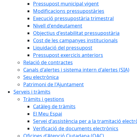
Pressupost municipal vigent
Modificacions pressupostàries
Execució pressupostària trimestral
Nivell d'endeutament
Objectius d'estabilitat pressupostària
Cost de les campanyes institucionals
Liquidació del pressupost
Pressupost exercicis anteriors
Relació de contractes
Canals d'alertes i sistema intern d'alertes (SIA)
Seu electrònica
Patrimoni de l'Ajuntament
Serveis i tràmits
Tràmits i gestions
Catàleg de tràmits
El Meu Espai
Servei d'assistència per a la tramitació electr
Verificació de documents electrònics
Oficines d'Atenció Ciutadana (OAC)