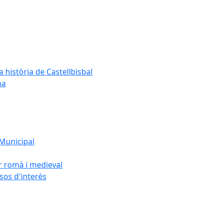
a història de Castellbisbal
na
 Municipal
or romà i medieval
rsos d'interès