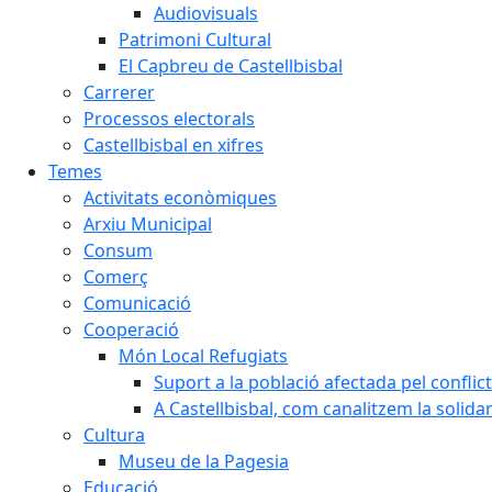
Audiovisuals
Patrimoni Cultural
El Capbreu de Castellbisbal
Carrerer
Processos electorals
Castellbisbal en xifres
Temes
Activitats econòmiques
Arxiu Municipal
Consum
Comerç
Comunicació
Cooperació
Món Local Refugiats
Suport a la població afectada pel conflic
A Castellbisbal, com canalitzem la solida
Cultura
Museu de la Pagesia
Educació