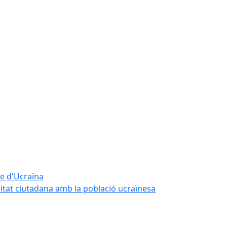
te d'Ucraïna
ritat ciutadana amb la població ucraïnesa