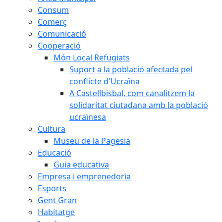
Consum
Comerç
Comunicació
Cooperació
Món Local Refugiats
Suport a la població afectada pel
conflicte d'Ucraïna
A Castellbisbal, com canalitzem la
solidaritat ciutadana amb la població
ucraïnesa
Cultura
Museu de la Pagesia
Educació
Guia educativa
Empresa i emprenedoria
Esports
Gent Gran
Habitatge