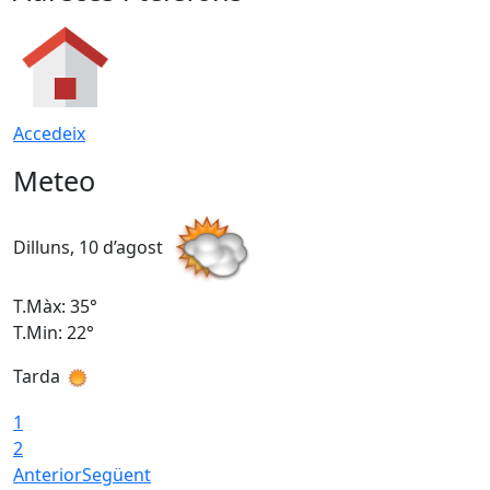
Accedeix
Meteo
Dilluns, 10 d’agost
D
T.Màx: 35°
T
T.Min: 22°
T
Tarda
T
1
2
Anterior
Següent