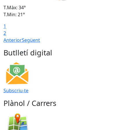
T.Màx: 34°
T
T.Min: 21°
T
1
T
2
Anterior
Següent
Butlletí digital
Subscriu-te
Plànol / Carrers