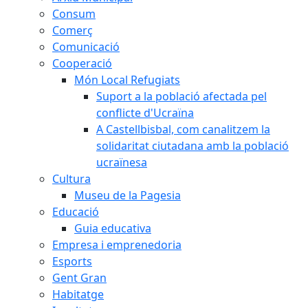
Consum
Comerç
Comunicació
Cooperació
Món Local Refugiats
Suport a la població afectada pel
conflicte d'Ucraïna
A Castellbisbal, com canalitzem la
solidaritat ciutadana amb la població
ucraïnesa
Cultura
Museu de la Pagesia
Educació
Guia educativa
Empresa i emprenedoria
Esports
Gent Gran
Habitatge