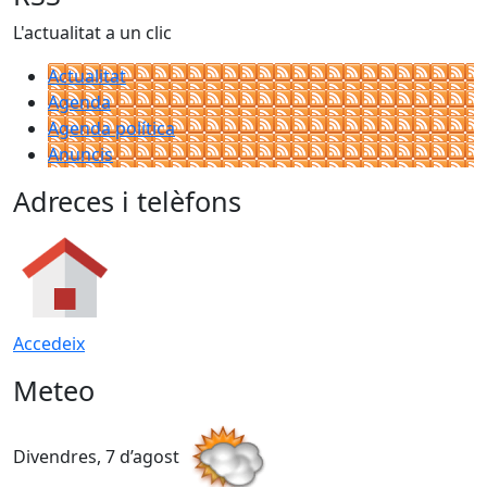
L'actualitat a un clic
Actualitat
Agenda
Agenda política
Anuncis
Adreces i telèfons
Accedeix
Meteo
Divendres, 7 d’agost
D