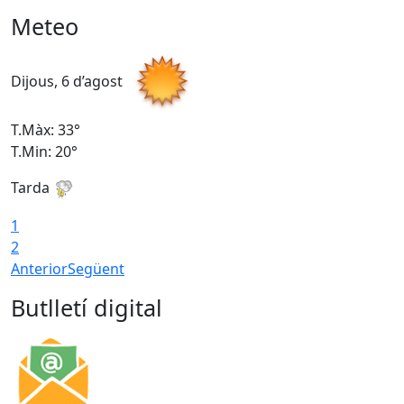
Meteo
Dijous, 6 d’agost
D
T.Màx: 33°
T
T.Min: 20°
T
Tarda
1
2
Anterior
Següent
Butlletí digital