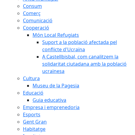
Consum
Comerç
Comunicació
Cooperació
Món Local Refugiats
Suport a la població afectada pel
conflicte d'Ucraïna
A Castellbisbal, com canalitzem la
solidaritat ciutadana amb la població
ucraïnesa
Cultura
Museu de la Pagesia
Educació
Guia educativa
Empresa i emprenedoria
Esports
Gent Gran
Habitatge