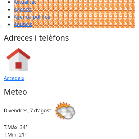
Actualitat
Agenda
Agenda política
Anuncis
Adreces i telèfons
Accedeix
Meteo
Divendres, 7 d’agost
D
T.Màx: 34°
T
T.Min: 21°
T