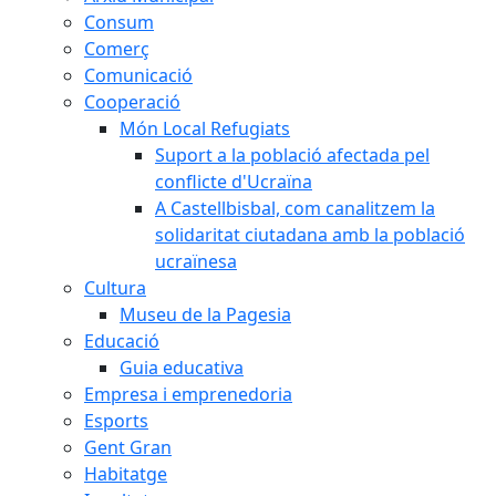
Consum
Comerç
Comunicació
Cooperació
Món Local Refugiats
Suport a la població afectada pel
conflicte d'Ucraïna
A Castellbisbal, com canalitzem la
solidaritat ciutadana amb la població
ucraïnesa
Cultura
Museu de la Pagesia
Educació
Guia educativa
Empresa i emprenedoria
Esports
Gent Gran
Habitatge