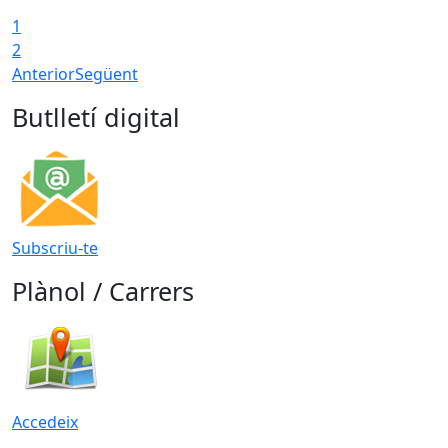
1
T
2
Anterior
Següent
Butlletí digital
Subscriu-te
Plànol / Carrers
Accedeix