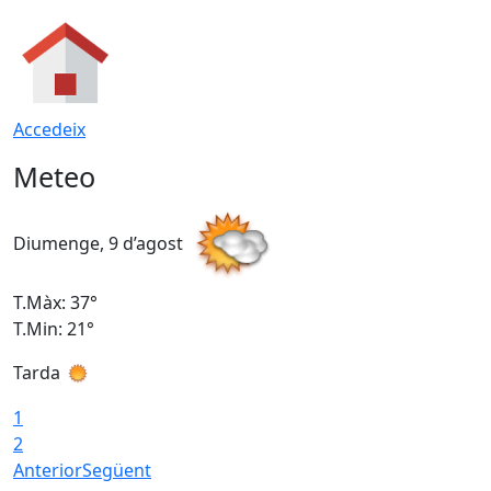
Accedeix
Meteo
Diumenge, 9 d’agost
D
T.Màx: 37°
T
T.Min: 21°
T
Tarda
T
1
2
Anterior
Següent