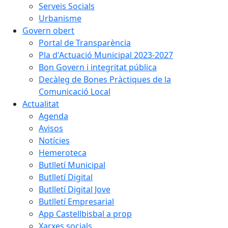
Serveis Socials
Urbanisme
Govern obert
Portal de Transparència
Pla d'Actuació Municipal 2023-2027
Bon Govern i integritat pública
Decàleg de Bones Pràctiques de la
Comunicació Local
Actualitat
Agenda
Avisos
Notícies
Hemeroteca
Butlletí Municipal
Butlletí Digital
Butlletí Digital Jove
Butlletí Empresarial
App Castellbisbal a prop
Xarxes socials