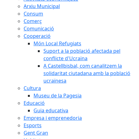
Arxiu Municipal
Consum
Comerç
Comunicació
Cooperació
Món Local Refugiats
Suport a la població afectada pel
conflicte d'Ucraïna
A Castellbisbal, com canalitzem la
solidaritat ciutadana amb la població
ucraïnesa
Cultura
Museu de la Pagesia
Educació
Guia educativa
Empresa i emprenedoria
Esports
Gent Gran