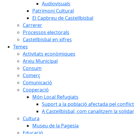
Audiovisuals
Patrimoni Cultural
El Capbreu de Castellbisbal
Carrerer
Processos electorals
Castellbisbal en xifres
Temes
Activitats econòmiques
Arxiu Municipal
Consum
Comerç
Comunicació
Cooperació
Món Local Refugiats
Suport a la població afectada pel conflic
A Castellbisbal, com canalitzem la solida
Cultura
Museu de la Pagesia
Educació