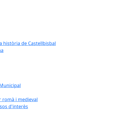
a història de Castellbisbal
na
 Municipal
or romà i medieval
rsos d'interès