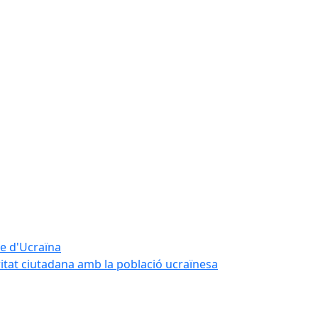
te d'Ucraïna
ritat ciutadana amb la població ucraïnesa