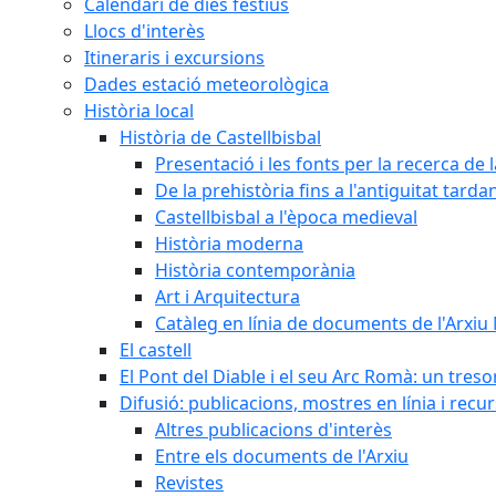
Calendari de dies festius
Llocs d'interès
Itineraris i excursions
Dades estació meteorològica
Història local
Història de Castellbisbal
Presentació i les fonts per la recerca de l
De la prehistòria fins a l'antiguitat tarda
Castellbisbal a l'època medieval
Història moderna
Història contemporània
Art i Arquitectura
Catàleg en línia de documents de l'Arxiu
El castell
El Pont del Diable i el seu Arc Romà: un tres
Difusió: publicacions, mostres en línia i recu
Altres publicacions d'interès
Entre els documents de l'Arxiu
Revistes