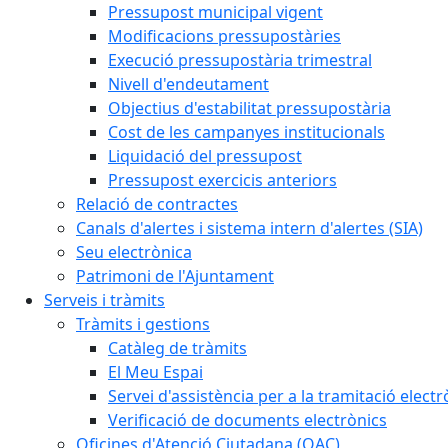
Pressupost municipal vigent
Modificacions pressupostàries
Execució pressupostària trimestral
Nivell d'endeutament
Objectius d'estabilitat pressupostària
Cost de les campanyes institucionals
Liquidació del pressupost
Pressupost exercicis anteriors
Relació de contractes
Canals d'alertes i sistema intern d'alertes (SIA)
Seu electrònica
Patrimoni de l'Ajuntament
Serveis i tràmits
Tràmits i gestions
Catàleg de tràmits
El Meu Espai
Servei d'assistència per a la tramitació electr
Verificació de documents electrònics
Oficines d'Atenció Ciutadana (OAC)