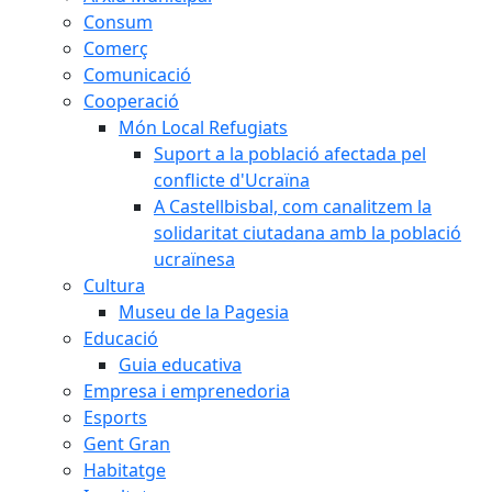
Consum
Comerç
Comunicació
Cooperació
Món Local Refugiats
Suport a la població afectada pel
conflicte d'Ucraïna
A Castellbisbal, com canalitzem la
solidaritat ciutadana amb la població
ucraïnesa
Cultura
Museu de la Pagesia
Educació
Guia educativa
Empresa i emprenedoria
Esports
Gent Gran
Habitatge