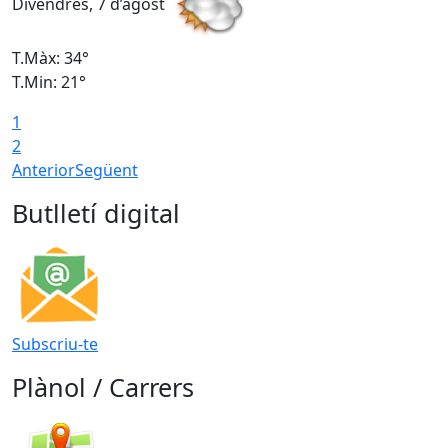
Divendres, 7 d’agost
D
T.Màx: 34°
T
T.Min: 21°
T
1
T
2
Anterior
Següent
Butlletí digital
Subscriu-te
Plànol / Carrers