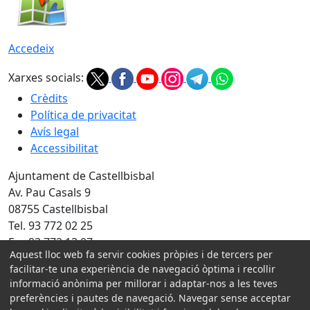
Accedeix
Xarxes socials:
Crèdits
Política de privacitat
Avís legal
Accessibilitat
Ajuntament de Castellbisbal
Av. Pau Casals 9
08755 Castellbisbal
Tel. 93 772 02 25
Fax 93 772 13 07
Aquest lloc web fa servir cookies pròpies i de tercers per
Amb la col·laboració de:
facilitar-te una experiència de navegació òptima i recollir
informació anònima per millorar i adaptar-nos a les teves
preferències i pautes de navegació. Navegar sense acceptar