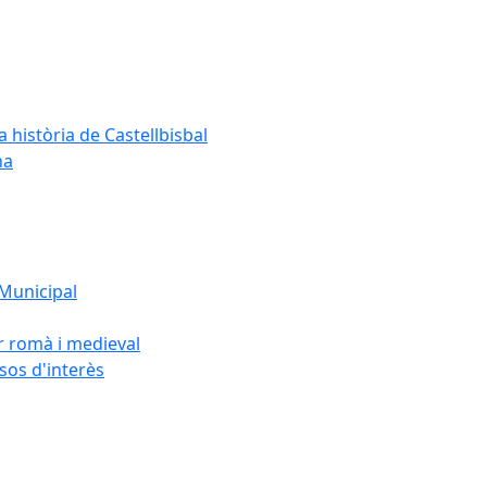
a història de Castellbisbal
na
 Municipal
or romà i medieval
rsos d'interès