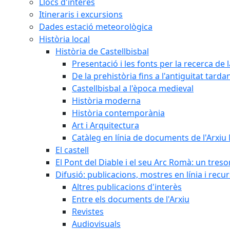
Llocs d'interès
Itineraris i excursions
Dades estació meteorològica
Història local
Història de Castellbisbal
Presentació i les fonts per la recerca de l
De la prehistòria fins a l'antiguitat tarda
Castellbisbal a l'època medieval
Història moderna
Història contemporània
Art i Arquitectura
Catàleg en línia de documents de l'Arxiu
El castell
El Pont del Diable i el seu Arc Romà: un tres
Difusió: publicacions, mostres en línia i recu
Altres publicacions d'interès
Entre els documents de l'Arxiu
Revistes
Audiovisuals