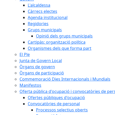
L'alcaldessa
Càrrecs electes
Agenda institucional
Regidories
Grups municipals
Opinió dels grups municipals
Cartipàs: organització política
Organismes dels que forma part
El Ple
Junta de Govern Local
Òrgans de govern
Òrgans de participació
Commemoració Dies Internacionals i Mundials
Manifestos
Oferta pública d'ocupació i convocatòries de per
Ofertes públiques d'ocupació
Convocatòries de personal
Processos selectius oberts