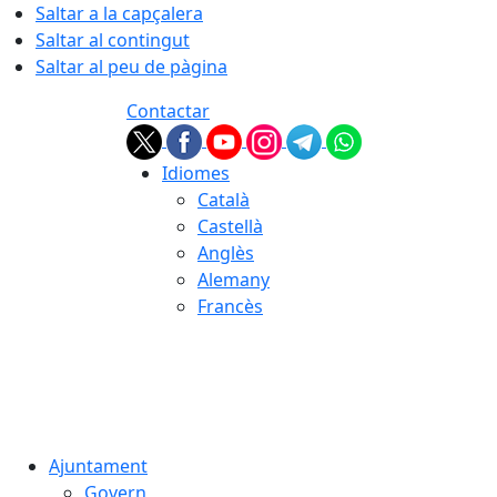
Saltar a la capçalera
Saltar al contingut
Saltar al peu de pàgina
Contactar
Idiomes
Català
Castellà
Anglès
Alemany
Francès
06.08.2026 | 21:02
Ajuntament
Govern