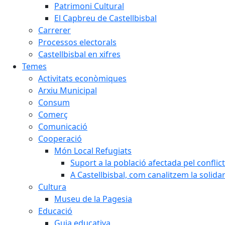
Patrimoni Cultural
El Capbreu de Castellbisbal
Carrerer
Processos electorals
Castellbisbal en xifres
Temes
Activitats econòmiques
Arxiu Municipal
Consum
Comerç
Comunicació
Cooperació
Món Local Refugiats
Suport a la població afectada pel conflic
A Castellbisbal, com canalitzem la solida
Cultura
Museu de la Pagesia
Educació
Guia educativa