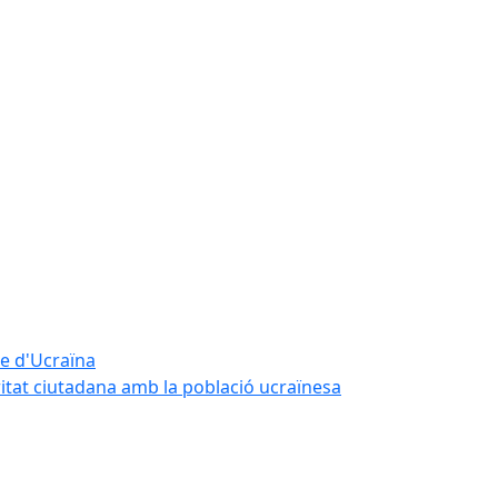
te d'Ucraïna
ritat ciutadana amb la població ucraïnesa