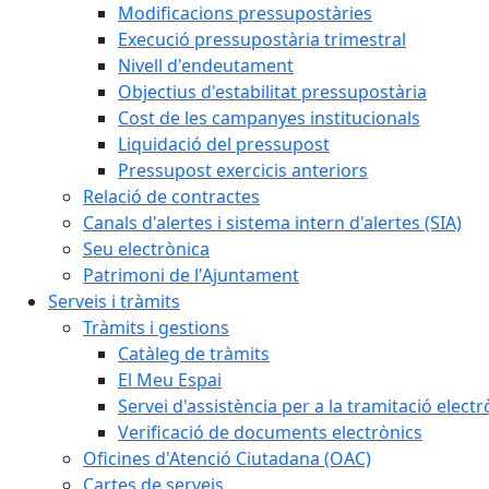
Modificacions pressupostàries
Execució pressupostària trimestral
Nivell d'endeutament
Objectius d'estabilitat pressupostària
Cost de les campanyes institucionals
Liquidació del pressupost
Pressupost exercicis anteriors
Relació de contractes
Canals d'alertes i sistema intern d'alertes (SIA)
Seu electrònica
Patrimoni de l'Ajuntament
Serveis i tràmits
Tràmits i gestions
Catàleg de tràmits
El Meu Espai
Servei d'assistència per a la tramitació electr
Verificació de documents electrònics
Oficines d'Atenció Ciutadana (OAC)
Cartes de serveis