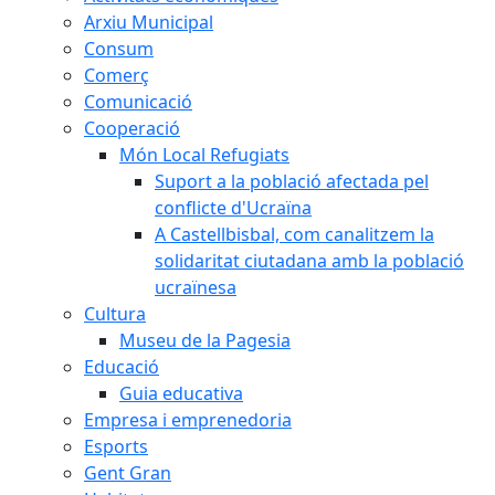
Arxiu Municipal
Consum
Comerç
Comunicació
Cooperació
Món Local Refugiats
Suport a la població afectada pel
conflicte d'Ucraïna
A Castellbisbal, com canalitzem la
solidaritat ciutadana amb la població
ucraïnesa
Cultura
Museu de la Pagesia
Educació
Guia educativa
Empresa i emprenedoria
Esports
Gent Gran