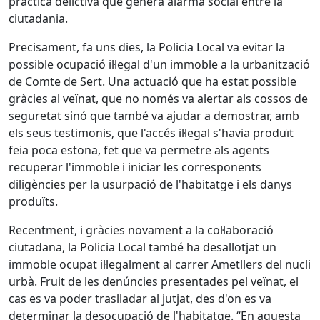
pràctica delictiva que genera alarma social entre la
ciutadania.
Precisament, fa uns dies, la Policia Local va evitar la
possible ocupació il·legal d'un immoble a la urbanització
de Comte de Sert. Una actuació que ha estat possible
gràcies al veïnat, que no només va alertar als cossos de
seguretat sinó que també va ajudar a demostrar, amb
els seus testimonis, que l'accés il·legal s'havia produït
feia poca estona, fet que va permetre als agents
recuperar l'immoble i iniciar les corresponents
diligències per la usurpació de l'habitatge i els danys
produïts.
Recentment, i gràcies novament a la col·laboració
ciutadana, la Policia Local també ha desallotjat un
immoble ocupat il·legalment al carrer Ametllers del nucli
urbà. Fruit de les denúncies presentades pel veïnat, el
cas es va poder traslladar al jutjat, des d'on es va
determinar la desocupació de l'habitatge. “En aquesta