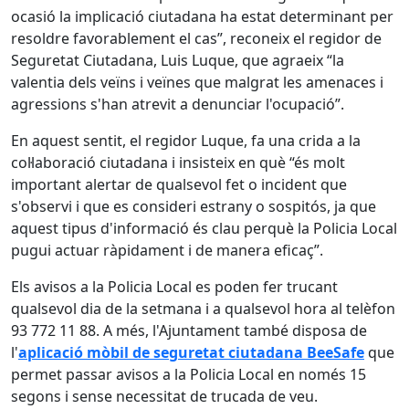
ocasió la implicació ciutadana ha estat determinant per
resoldre favorablement el cas”, reconeix el regidor de
Seguretat Ciutadana, Luis Luque, que agraeix “la
valentia dels veïns i veïnes que malgrat les amenaces i
agressions s'han atrevit a denunciar l'ocupació”.
En aquest sentit, el regidor Luque, fa una crida a la
col·laboració ciutadana i insisteix en què “és molt
important alertar de qualsevol fet o incident que
s'observi i que es consideri estrany o sospitós, ja que
aquest tipus d'informació és clau perquè la Policia Local
pugui actuar ràpidament i de manera eficaç”.
Els avisos a la Policia Local es poden fer trucant
qualsevol dia de la setmana i a qualsevol hora al telèfon
93 772 11 88. A més, l'Ajuntament també disposa de
l'
aplicació mòbil de seguretat ciutadana BeeSafe
que
permet passar avisos a la Policia Local en només 15
segons i sense necessitat de trucada de veu.