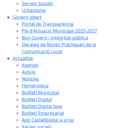
Serveis Socials
Urbanisme
Govern obert
Portal de Transparència
Pla d'Actuació Municipal 2023-2027
Bon Govern i integritat pública
Decàleg de Bones Pràctiques de la
Comunicació Local
Actualitat
Agenda
Avisos
Notícies
Hemeroteca
Butlletí Municipal
Butlletí Digital
Butlletí Digital Jove
Butlletí Empresarial
App Castellbisbal a prop
Xarxes socials