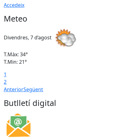
Accedeix
Meteo
Divendres, 7 d’agost
D
T.Màx: 34°
T
T.Min: 21°
T
1
T
2
Anterior
Següent
Butlletí digital