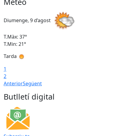
Meteo
Diumenge, 9 d’agost
D
T.Màx: 37°
T
T.Min: 21°
T
Tarda
T
1
2
Anterior
Següent
Butlletí digital