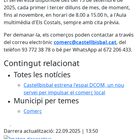
El servei està disponible des del 15 de setembre de
2025, cada primer i tercer dilluns de mes, de moment,
fins al novembre, en horari de 8.00 a 15.00 h, a l'Aula
multimèdia d'Els Costals, sempre amb cita prèvia.
Per demanar-la, els comerços poden contactar a través
del correu electrònic
comerc@castellbisbal.cat
, del
telèfon 93 772 38 78 o bé per WhatsApp al 672 206 433.
Contingut relacionat
Totes les notícies
Castellbisbal estrena l'espai DCOM, un nou
servei per impulsar el comerç local
Municipi per temes
Comerç
Facebook
X
Darrera actualització: 22.09.2025 | 13:50
Imatge decorativa