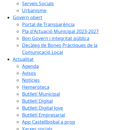
Serveis Socials
Urbanisme
Govern obert
Portal de Transparència
Pla d'Actuació Municipal 2023-2027
Bon Govern i integritat pública
Decàleg de Bones Pràctiques de la
Comunicació Local
Actualitat
Agenda
Avisos
Notícies
Hemeroteca
Butlletí Municipal
Butlletí Digital
Butlletí Digital Jove
Butlletí Empresarial
App Castellbisbal a prop
Xarxes socials