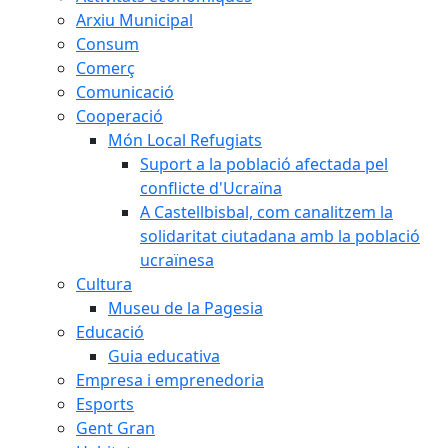
Arxiu Municipal
Consum
Comerç
Comunicació
Cooperació
Món Local Refugiats
Suport a la població afectada pel
conflicte d'Ucraïna
A Castellbisbal, com canalitzem la
solidaritat ciutadana amb la població
ucraïnesa
Cultura
Museu de la Pagesia
Educació
Guia educativa
Empresa i emprenedoria
Esports
Gent Gran