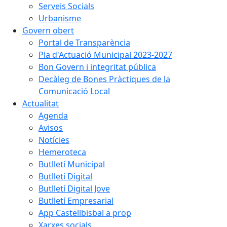
Serveis Socials
Urbanisme
Govern obert
Portal de Transparència
Pla d'Actuació Municipal 2023-2027
Bon Govern i integritat pública
Decàleg de Bones Pràctiques de la
Comunicació Local
Actualitat
Agenda
Avisos
Notícies
Hemeroteca
Butlletí Municipal
Butlletí Digital
Butlletí Digital Jove
Butlletí Empresarial
App Castellbisbal a prop
Xarxes socials