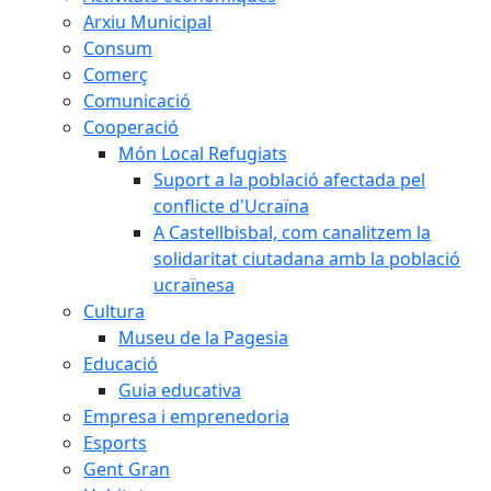
Arxiu Municipal
Consum
Comerç
Comunicació
Cooperació
Món Local Refugiats
Suport a la població afectada pel
conflicte d'Ucraïna
A Castellbisbal, com canalitzem la
solidaritat ciutadana amb la població
ucraïnesa
Cultura
Museu de la Pagesia
Educació
Guia educativa
Empresa i emprenedoria
Esports
Gent Gran