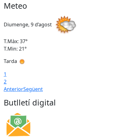
Meteo
Diumenge, 9 d’agost
D
T.Màx: 37°
T
T.Min: 21°
T
Tarda
T
1
2
Anterior
Següent
Butlletí digital