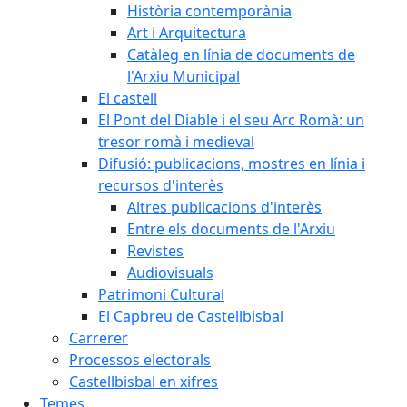
Història contemporània
Art i Arquitectura
Catàleg en línia de documents de
l'Arxiu Municipal
El castell
El Pont del Diable i el seu Arc Romà: un
tresor romà i medieval
Difusió: publicacions, mostres en línia i
recursos d'interès
Altres publicacions d'interès
Entre els documents de l'Arxiu
Revistes
Audiovisuals
Patrimoni Cultural
El Capbreu de Castellbisbal
Carrerer
Processos electorals
Castellbisbal en xifres
Temes