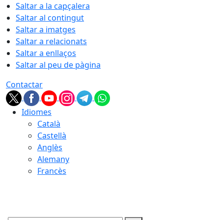
Saltar a la capçalera
Saltar al contingut
Saltar a imatges
Saltar a relacionats
Saltar a enllaços
Saltar al peu de pàgina
Contactar
Idiomes
Català
Castellà
Anglès
Alemany
Francès
06.08.2026 | 19:01