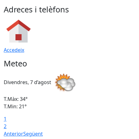
Adreces i telèfons
Accedeix
Meteo
Divendres, 7 d’agost
D
T.Màx: 34°
T
T.Min: 21°
T
1
T
2
Anterior
Següent