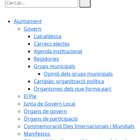
Cercar:
Ajuntament
Govern
L'alcaldessa
Càrrecs electes
Agenda institucional
Regidories
Grups municipals
Opinió dels grups municipals
Cartipàs: organització política
Organismes dels que forma part
El Ple
Junta de Govern Local
Òrgans de govern
Òrgans de participació
Commemoració Dies Internacionals i Mundials
Manifestos