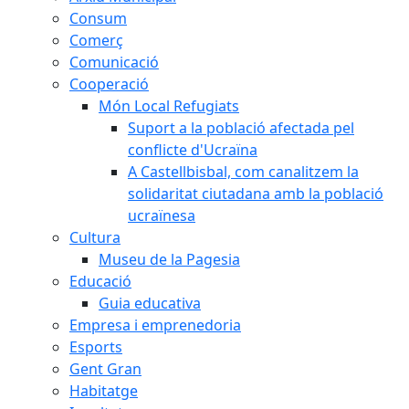
Consum
Comerç
Comunicació
Cooperació
Món Local Refugiats
Suport a la població afectada pel
conflicte d'Ucraïna
A Castellbisbal, com canalitzem la
solidaritat ciutadana amb la població
ucraïnesa
Cultura
Museu de la Pagesia
Educació
Guia educativa
Empresa i emprenedoria
Esports
Gent Gran
Habitatge