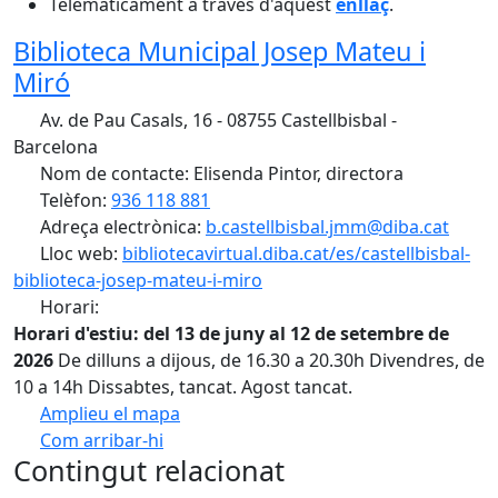
Telemàticament a través d'aquest
enllaç
.
Biblioteca Municipal Josep Mateu i
Miró
Av. de Pau Casals, 16 - 08755 Castellbisbal -
Barcelona
Nom de contacte: Elisenda Pintor, directora
Telèfon:
936 118 881
Adreça electrònica:
b.castellbisbal.jmm@diba.cat
Lloc web:
bibliotecavirtual.diba.cat/es/castellbisbal-
biblioteca-josep-mateu-i-miro
Horari:
Horari d'estiu: del 13 de juny al 12 de setembre de
2026
De dilluns a dijous, de 16.30 a 20.30h Divendres, de
10 a 14h Dissabtes, tancat. Agost tancat.
Amplieu el mapa
Com arribar-hi
Leaflet
Contingut relacionat
+