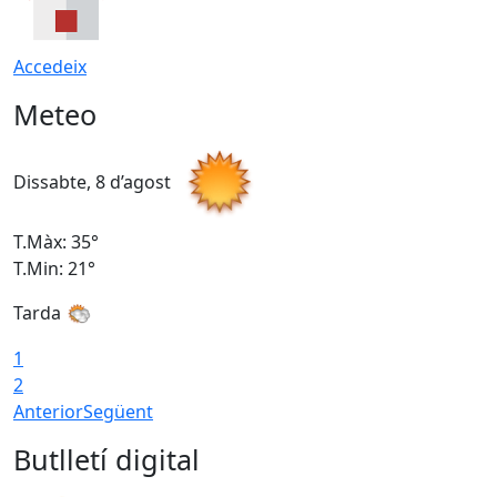
Accedeix
Meteo
Dissabte, 8 d’agost
D
T.Màx: 35°
T
T.Min: 21°
T
Tarda
1
2
Anterior
Següent
Butlletí digital