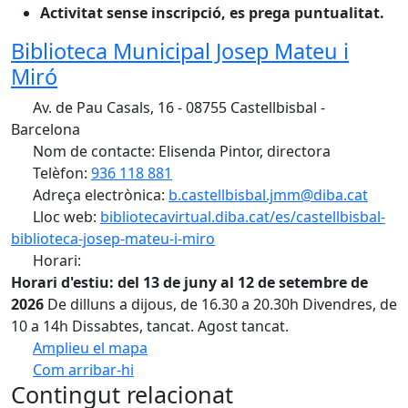
Activitat sense inscripció, es prega puntualitat.
Biblioteca Municipal Josep Mateu i
Miró
Av. de Pau Casals, 16 - 08755 Castellbisbal -
Barcelona
Nom de contacte: Elisenda Pintor, directora
Telèfon:
936 118 881
Adreça electrònica:
b.castellbisbal.jmm@diba.cat
Lloc web:
bibliotecavirtual.diba.cat/es/castellbisbal-
biblioteca-josep-mateu-i-miro
Horari:
Horari d'estiu: del 13 de juny al 12 de setembre de
2026
De dilluns a dijous, de 16.30 a 20.30h Divendres, de
10 a 14h Dissabtes, tancat. Agost tancat.
Amplieu el mapa
Com arribar-hi
Leaflet
Contingut relacionat
+