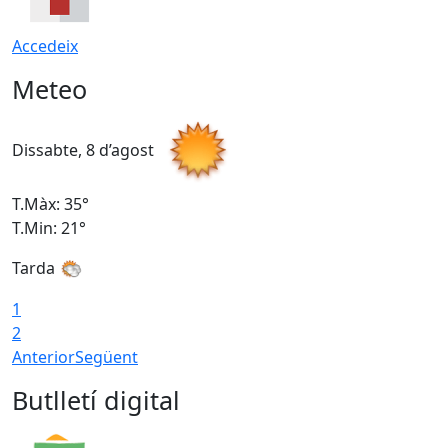
Accedeix
Meteo
Dissabte, 8 d’agost
D
T.Màx: 35°
T
T.Min: 21°
T
Tarda
1
2
Anterior
Següent
Butlletí digital