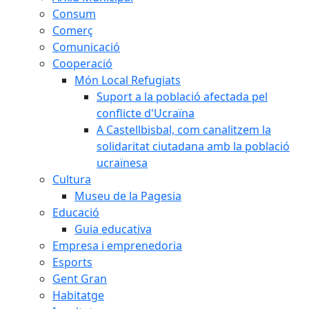
Consum
Comerç
Comunicació
Cooperació
Món Local Refugiats
Suport a la població afectada pel
conflicte d'Ucraïna
A Castellbisbal, com canalitzem la
solidaritat ciutadana amb la població
ucraïnesa
Cultura
Museu de la Pagesia
Educació
Guia educativa
Empresa i emprenedoria
Esports
Gent Gran
Habitatge