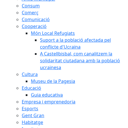
Consum
Comerç
Comunicació
Cooperació
Món Local Refugiats
Suport a la població afectada pel
conflicte d'Ucraïna
A Castellbisbal, com canalitzem la
solidaritat ciutadana amb la població
ucraïnesa
Cultura
Museu de la Pagesia
Educació
Guia educativa
Empresa i emprenedoria
Esports
Gent Gran
Habitatge