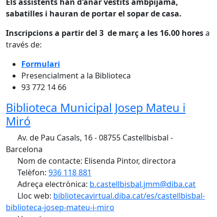
Els assistents han d'anar vestits ambpijama,
sabatilles i hauran de portar el sopar de casa.
Inscripcions a partir del 3 de març a les 16.00 hores
a
través de:
Formulari
Presencialment a la Biblioteca
93 772 14 66
Biblioteca Municipal Josep Mateu i
Miró
Av. de Pau Casals, 16 - 08755 Castellbisbal -
Barcelona
Nom de contacte: Elisenda Pintor, directora
Telèfon:
936 118 881
Adreça electrònica:
b.castellbisbal.jmm@diba.cat
Lloc web:
bibliotecavirtual.diba.cat/es/castellbisbal-
biblioteca-josep-mateu-i-miro