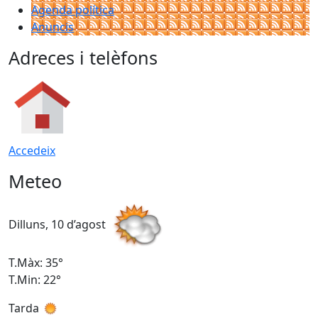
Agenda política
Anuncis
Adreces i telèfons
Accedeix
Meteo
Dilluns, 10 d’agost
D
T.Màx: 35°
T
T.Min: 22°
T
Tarda
T