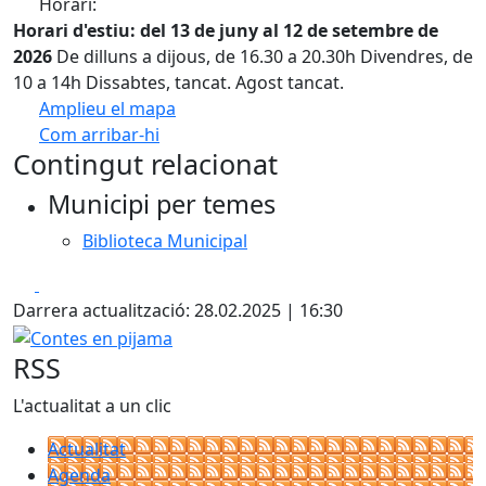
Horari:
Horari d'estiu: del 13 de juny al 12 de setembre de
2026
De dilluns a dijous, de 16.30 a 20.30h Divendres, de
10 a 14h Dissabtes, tancat. Agost tancat.
Amplieu el mapa
Com arribar-hi
Leaflet
Contingut relacionat
+
Municipi per temes
−
Biblioteca Municipal
Facebook
X
Darrera actualització: 28.02.2025 | 16:30
Contes en pijama
RSS
L'actualitat a un clic
Actualitat
Agenda