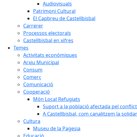
Audiovisuals
Patrimoni Cultural
El Capbreu de Castellbisbal
Carrerer
Processos electorals
Castellbisbal en xifres
Temes
Activitats econòmiques
Arxiu Municipal
Consum
Comerç
Comunicació
Cooperació
Món Local Refugiats
Suport a la població afectada pel conflic
A Castellbisbal, com canalitzem la solida
Cultura
Museu de la Pagesia
Educació