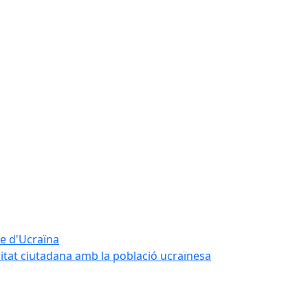
te d'Ucraïna
ritat ciutadana amb la població ucraïnesa