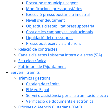
Pressupost municipal vigent
Modificacions pressupostàries
Execució pressupostària trimestral
Nivell d'endeutament
Objectius d'estabilitat pressupostària
Cost de les campanyes institucionals
Liquidació del pressupost
Pressupost exercicis anteriors
Relació de contractes
Canals d'alertes i sistema intern d'alertes (SIA)
Seu electrònica
Patrimoni de l'Ajuntament
Serveis i tràmits
Tràmits i gestions
Catàleg de tràmits
El Meu Espai
Servei d'assistència per a la tramitació electr
Verificació de documents electrònics
Oficines d'Atenció Ciutadana (OAC)