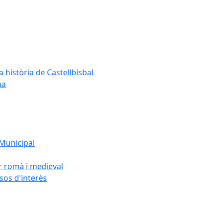
a història de Castellbisbal
na
 Municipal
or romà i medieval
rsos d'interès