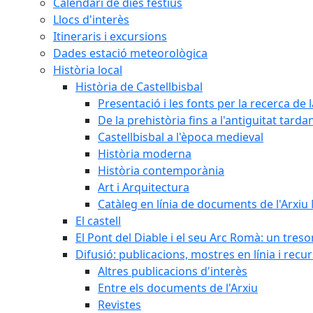
Calendari de dies festius
Llocs d'interès
Itineraris i excursions
Dades estació meteorològica
Història local
Història de Castellbisbal
Presentació i les fonts per la recerca de l
De la prehistòria fins a l'antiguitat tarda
Castellbisbal a l'època medieval
Història moderna
Història contemporània
Art i Arquitectura
Catàleg en línia de documents de l'Arxiu
El castell
El Pont del Diable i el seu Arc Romà: un tres
Difusió: publicacions, mostres en línia i recu
Altres publicacions d'interès
Entre els documents de l'Arxiu
Revistes