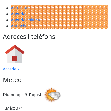
Actualitat
Agenda
Agenda política
Anuncis
Adreces i telèfons
Accedeix
Meteo
Diumenge, 9 d’agost
D
T.Màx: 37°
T