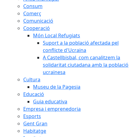
Consum
Comerç
Comunicació
Cooperació
Món Local Refugiats
Suport a la població afectada pel
conflicte d'Ucraïna
A Castellbisbal, com canalitzem la
solidaritat ciutadana amb la població
ucraïnesa
Cultura
Museu de la Pagesia
Educació
Guia educativa
Empresa i emprenedoria
Esports
Gent Gran
Habitatge