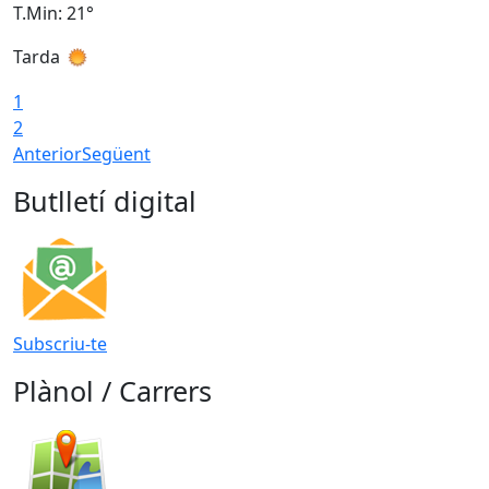
T.Min: 21°
T
Tarda
T
1
2
Anterior
Següent
Butlletí digital
Subscriu-te
Plànol / Carrers