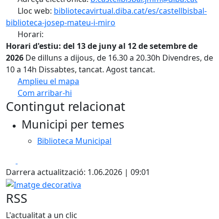
Lloc web:
bibliotecavirtual.diba.cat/es/castellbisbal-
biblioteca-josep-mateu-i-miro
Horari:
Horari d'estiu: del 13 de juny al 12 de setembre de
2026
De dilluns a dijous, de 16.30 a 20.30h Divendres, de
10 a 14h Dissabtes, tancat. Agost tancat.
Amplieu el mapa
Com arribar-hi
Leaflet
Contingut relacionat
+
Municipi per temes
−
Biblioteca Municipal
Facebook
X
Darrera actualització: 1.06.2026 | 09:01
Imatge decorativa
RSS
L'actualitat a un clic