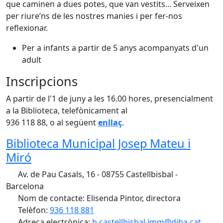
que caminen a dues potes, que van vestits... Serveixen
per riure’ns de les nostres manies i per fer-nos
reflexionar.
Per a infants a partir de 5 anys acompanyats d'un
adult
Inscripcions
A partir de l'1 de juny a les 16.00 hores, presencialment
a la Biblioteca, telefònicament al
936 118 88, o al següent
enllaç
.
Biblioteca Municipal Josep Mateu i
Miró
Av. de Pau Casals, 16 - 08755 Castellbisbal -
Barcelona
Nom de contacte: Elisenda Pintor, directora
Telèfon:
936 118 881
Adreça electrònica:
b.castellbisbal.jmm@diba.cat