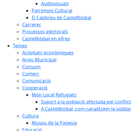
Audiovisuals
Patrimoni Cultural
El Capbreu de Castellbisbal
Carrerer
Processos electorals
Castellbisbal en xifres
Temes
Activitats econòmiques
Arxiu Municipal
Consum
Comerç
Comunicació
Cooperació
Món Local Refugiats
Suport a la població afectada pel conflic
A Castellbisbal, com canalitzem la solida
Cultura
Museu de la Pagesia
Educació