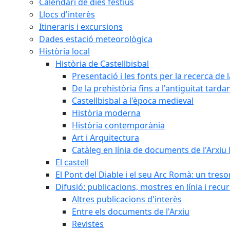
Calendari de dies festius
Llocs d'interès
Itineraris i excursions
Dades estació meteorològica
Història local
Història de Castellbisbal
Presentació i les fonts per la recerca de l
De la prehistòria fins a l'antiguitat tarda
Castellbisbal a l'època medieval
Història moderna
Història contemporània
Art i Arquitectura
Catàleg en línia de documents de l'Arxiu
El castell
El Pont del Diable i el seu Arc Romà: un tres
Difusió: publicacions, mostres en línia i recu
Altres publicacions d'interès
Entre els documents de l'Arxiu
Revistes