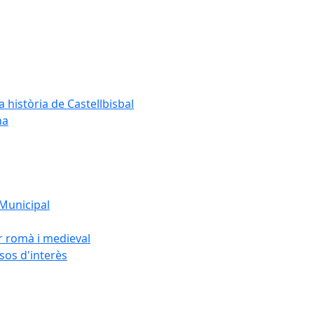
a història de Castellbisbal
na
 Municipal
or romà i medieval
rsos d'interès