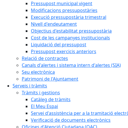
Pressupost municipal vigent
Modificacions pressupostàries
Execució pressupostària trimestral
Nivell d'endeutament
Objectius d'estabilitat pressupostària
Cost de les campanyes institucionals
Liquidació del pressupost
Pressupost exercicis anteriors
Relació de contractes
Canals d'alertes i sistema intern d'alertes (SIA)
Seu electrònica
Patrimoni de l'Ajuntament
Serveis i tràmits
Tràmits i gestions
Catàleg de tràmits
El Meu Espai
Servei d'assistència per a la tramitació electr
Verificació de documents electrònics
Oficines d'Atenció Ciutadana (OAC)