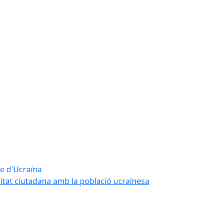
te d'Ucraïna
ritat ciutadana amb la població ucraïnesa