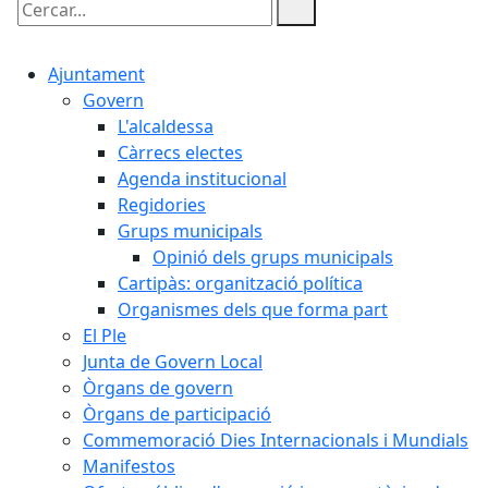
Cercar:
Ajuntament
Govern
L'alcaldessa
Càrrecs electes
Agenda institucional
Regidories
Grups municipals
Opinió dels grups municipals
Cartipàs: organització política
Organismes dels que forma part
El Ple
Junta de Govern Local
Òrgans de govern
Òrgans de participació
Commemoració Dies Internacionals i Mundials
Manifestos