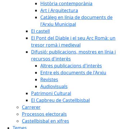
Història contemporània
Art i Arquitectura
Catàleg en línia de documents de
l'Arxiu Municipal
El castell
El Pont del Diable i el seu Arc Romà: un
tresor romà i medieval
Difusió: publicacions, mostres en línia i
recursos d'interès
Altres publicacions d'interès
Entre els documents de l'Arxiu
Revistes
Audiovisuals
Patrimoni Cultural
El Capbreu de Castellbisbal
Carrerer
Processos electorals
Castellbisbal en xifres
Temes