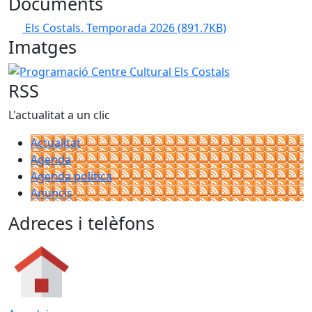
Documents
Els Costals. Temporada 2026
(891.7KB)
Imatges
Programació Centre Cultural Els Costals
RSS
L'actualitat a un clic
Actualitat
Agenda
Agenda política
Anuncis
Adreces i telèfons