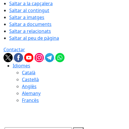
Saltar a la capçalera
Saltar al contingut
Saltar a imatges
Saltar a documents
Saltar a relacionats
Saltar al peu de pàgina
Contactar
Idiomes
Català
Castellà
Anglès
Alemany
Francès
10.08.2026 | 11:42