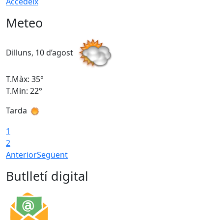
Accedeix
Meteo
Dilluns, 10 d’agost
D
T.Màx: 35°
T
T.Min: 22°
T
Tarda
T
1
2
Anterior
Següent
Butlletí digital