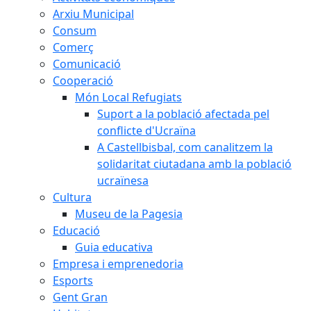
Arxiu Municipal
Consum
Comerç
Comunicació
Cooperació
Món Local Refugiats
Suport a la població afectada pel
conflicte d'Ucraïna
A Castellbisbal, com canalitzem la
solidaritat ciutadana amb la població
ucraïnesa
Cultura
Museu de la Pagesia
Educació
Guia educativa
Empresa i emprenedoria
Esports
Gent Gran