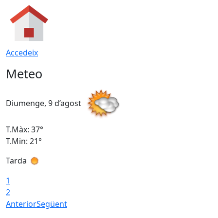
Accedeix
Meteo
Diumenge, 9 d’agost
D
T.Màx: 37°
T
T.Min: 21°
T
Tarda
T
1
2
Anterior
Següent