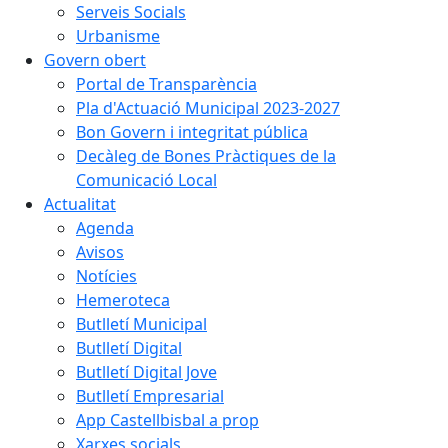
Serveis Socials
Urbanisme
Govern obert
Portal de Transparència
Pla d'Actuació Municipal 2023-2027
Bon Govern i integritat pública
Decàleg de Bones Pràctiques de la
Comunicació Local
Actualitat
Agenda
Avisos
Notícies
Hemeroteca
Butlletí Municipal
Butlletí Digital
Butlletí Digital Jove
Butlletí Empresarial
App Castellbisbal a prop
Xarxes socials