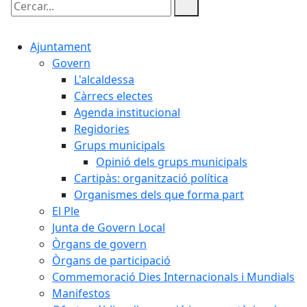
Cercar:
Ajuntament
Govern
L'alcaldessa
Càrrecs electes
Agenda institucional
Regidories
Grups municipals
Opinió dels grups municipals
Cartipàs: organització política
Organismes dels que forma part
El Ple
Junta de Govern Local
Òrgans de govern
Òrgans de participació
Commemoració Dies Internacionals i Mundials
Manifestos