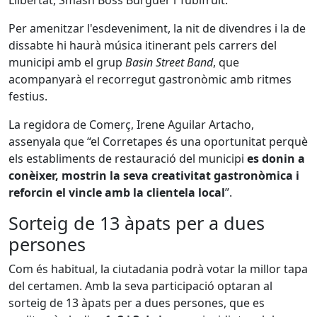
Llibertat, Smash Boss Burguer i Tubifruit.
Per amenitzar l'esdeveniment, la nit de divendres i la de
dissabte hi haurà música itinerant pels carrers del
municipi amb el grup
Basin Street Band
, que
acompanyarà el recorregut gastronòmic amb ritmes
festius.
La regidora de Comerç, Irene Aguilar Artacho,
assenyala que “el Corretapes és una oportunitat perquè
els establiments de restauració del municipi
es donin a
conèixer, mostrin la seva creativitat gastronòmica i
reforcin el vincle amb la clientela local
”.
Sorteig de 13 àpats per a dues
persones
Com és habitual, la ciutadania podrà votar la millor tapa
del certamen. Amb la seva participació optaran al
sorteig de 13 àpats per a dues persones, que es