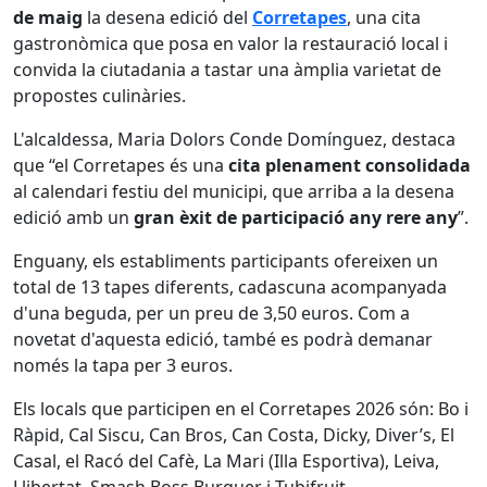
de maig
la desena edició del
Corretapes
, una cita
gastronòmica que posa en valor la restauració local i
convida la ciutadania a tastar una àmplia varietat de
propostes culinàries.
L'alcaldessa, Maria Dolors Conde Domínguez, destaca
que “el Corretapes és una
cita plenament consolidada
al calendari festiu del municipi, que arriba a la desena
edició amb un
gran èxit de participació any rere any
”.
Enguany, els establiments participants ofereixen un
total de 13 tapes diferents, cadascuna acompanyada
d'una beguda, per un preu de 3,50 euros. Com a
novetat d'aquesta edició, també es podrà demanar
només la tapa per 3 euros.
Els locals que participen en el Corretapes 2026 són: Bo i
Ràpid, Cal Siscu, Can Bros, Can Costa, Dicky, Diver’s, El
Casal, el Racó del Cafè, La Mari (Illa Esportiva), Leiva,