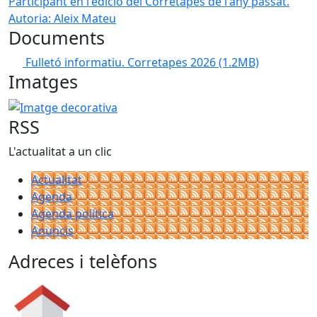
Participant en l'edició del Corretapes de l'any passat.
Autoria: Aleix Mateu
Documents
Fulletó informatiu. Corretapes 2026
(1.2MB)
Imatges
Imatge decorativa
RSS
L'actualitat a un clic
Actualitat
Agenda
Agenda política
Anuncis
Adreces i telèfons