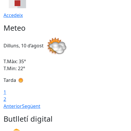
Accedeix
Meteo
Dilluns, 10 d’agost
D
T.Màx: 35°
T
T.Min: 22°
T
Tarda
T
1
2
Anterior
Següent
Butlletí digital