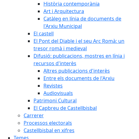
Història contemporània
Art i Arquitectura
Catàleg en línia de documents de
l'Arxiu Municipal
El castell
El Pont del Diable i el seu Arc Romà: un
tresor romà i medieval
Difusió: publicacions, mostres en línia i
recursos d'interès
Altres publicacions d'interès
Entre els documents de l'Arxiu
Revistes
Audiovisuals
Patrimoni Cultural
El Capbreu de Castellbisbal
Carrerer
Processos electorals
Castellbisbal en xifres
Temes