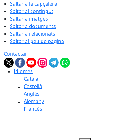
Saltar a la capçalera
Saltar al contingut
Saltar a imatges
Saltar a documents
Saltar a relacionats
Saltar al peu de pàgina
Contactar
Idiomes
Català
Castellà
Anglès
Alemany
Francès
10.08.2026 | 10:34