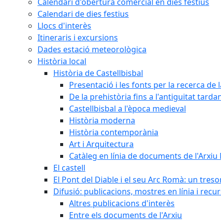
Calendari d'obertura comercial en dies festius
Calendari de dies festius
Llocs d'interès
Itineraris i excursions
Dades estació meteorològica
Història local
Història de Castellbisbal
Presentació i les fonts per la recerca de l
De la prehistòria fins a l'antiguitat tarda
Castellbisbal a l'època medieval
Història moderna
Història contemporània
Art i Arquitectura
Catàleg en línia de documents de l'Arxiu
El castell
El Pont del Diable i el seu Arc Romà: un tres
Difusió: publicacions, mostres en línia i recu
Altres publicacions d'interès
Entre els documents de l'Arxiu