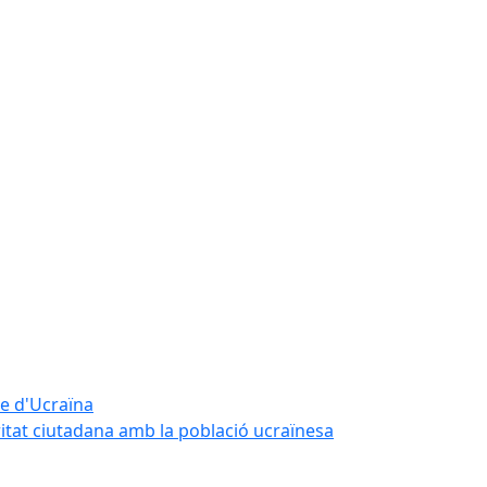
te d'Ucraïna
ritat ciutadana amb la població ucraïnesa