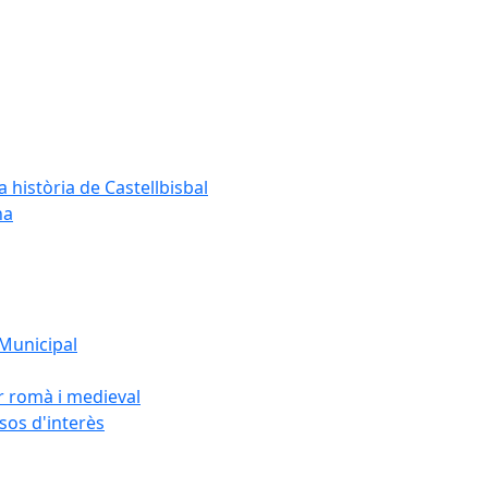
a història de Castellbisbal
na
 Municipal
or romà i medieval
rsos d'interès