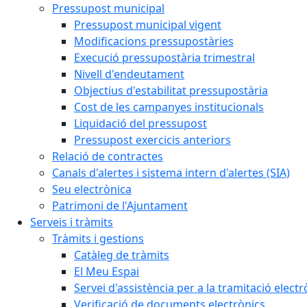
Pressupost municipal
Pressupost municipal vigent
Modificacions pressupostàries
Execució pressupostària trimestral
Nivell d'endeutament
Objectius d'estabilitat pressupostària
Cost de les campanyes institucionals
Liquidació del pressupost
Pressupost exercicis anteriors
Relació de contractes
Canals d'alertes i sistema intern d'alertes (SIA)
Seu electrònica
Patrimoni de l'Ajuntament
Serveis i tràmits
Tràmits i gestions
Catàleg de tràmits
El Meu Espai
Servei d'assistència per a la tramitació electr
Verificació de documents electrònics