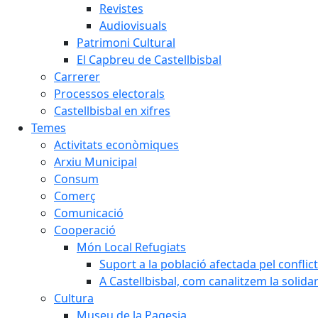
Revistes
Audiovisuals
Patrimoni Cultural
El Capbreu de Castellbisbal
Carrerer
Processos electorals
Castellbisbal en xifres
Temes
Activitats econòmiques
Arxiu Municipal
Consum
Comerç
Comunicació
Cooperació
Món Local Refugiats
Suport a la població afectada pel conflic
A Castellbisbal, com canalitzem la solida
Cultura
Museu de la Pagesia