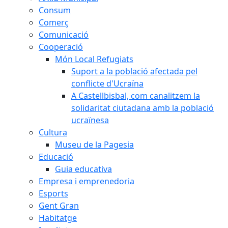
Consum
Comerç
Comunicació
Cooperació
Món Local Refugiats
Suport a la població afectada pel
conflicte d'Ucraïna
A Castellbisbal, com canalitzem la
solidaritat ciutadana amb la població
ucraïnesa
Cultura
Museu de la Pagesia
Educació
Guia educativa
Empresa i emprenedoria
Esports
Gent Gran
Habitatge