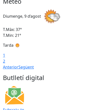
Meteo
Diumenge, 9 d’agost
D
T.Màx: 37°
T
T.Min: 21°
T
Tarda
T
1
2
Anterior
Següent
Butlletí digital
Subscriu-te