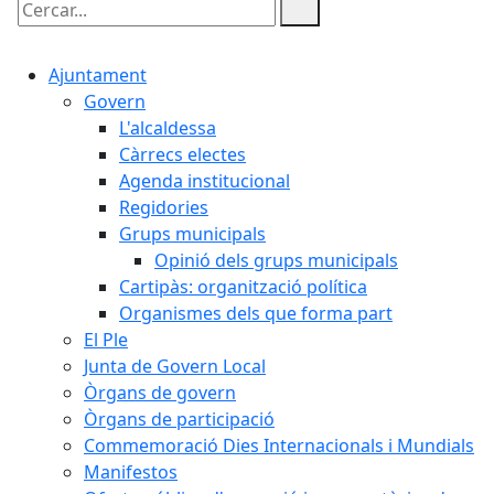
Cercar:
Ajuntament
Govern
L'alcaldessa
Càrrecs electes
Agenda institucional
Regidories
Grups municipals
Opinió dels grups municipals
Cartipàs: organització política
Organismes dels que forma part
El Ple
Junta de Govern Local
Òrgans de govern
Òrgans de participació
Commemoració Dies Internacionals i Mundials
Manifestos