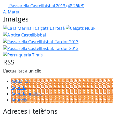
Passarel·la Castellbisbal 2013
(48.26KB)
A. Mateu
Imatges
Ca la Marina i Calçats L'artesà
Calçats Nuuk
Ã'ptica Cas
Passarel·la Castellbisbal. Tardor 201
Passarel·la Castellb
Perruqueria Tint's
RSS
L'actualitat a un clic
Actualitat
Agenda
Agenda política
Anuncis
Adreces i telèfons