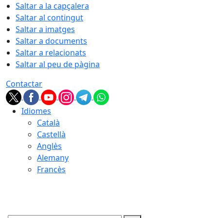
Saltar a la capçalera
Saltar al contingut
Saltar a imatges
Saltar a documents
Saltar a relacionats
Saltar al peu de pàgina
Contactar
Idiomes
Català
Castellà
Anglès
Alemany
Francès
09.08.2026 | 01:07