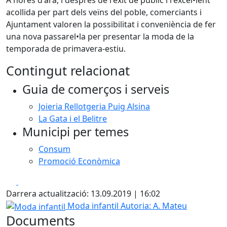
A hores d'ara, i després de l'èxit de públic i l'excel•lent
acollida per part dels veïns del poble, comerciants i
Ajuntament valoren la possibilitat i conveniència de fer
una nova passarel•la per presentar la moda de la
temporada de primavera-estiu.
Contingut relacionat
Guia de comerços i serveis
Joieria Rellotgeria Puig Alsina
La Gata i el Belitre
Municipi per temes
Consum
Promoció Econòmica
Facebook
X
Darrera actualització: 13.09.2019 | 16:02
Moda infantil
Moda infantil
Autoria: A. Mateu
Documents