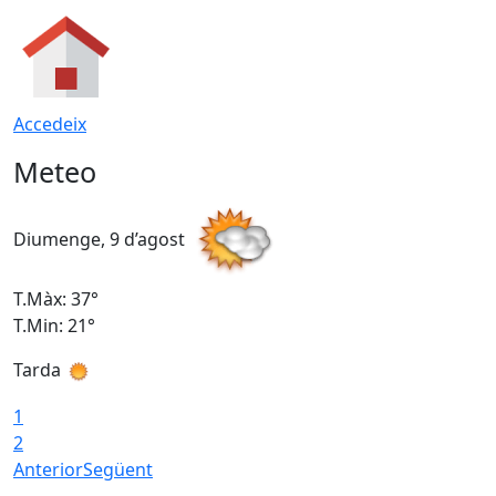
Accedeix
Meteo
Diumenge, 9 d’agost
D
T.Màx: 37°
T
T.Min: 21°
T
Tarda
T
1
2
Anterior
Següent