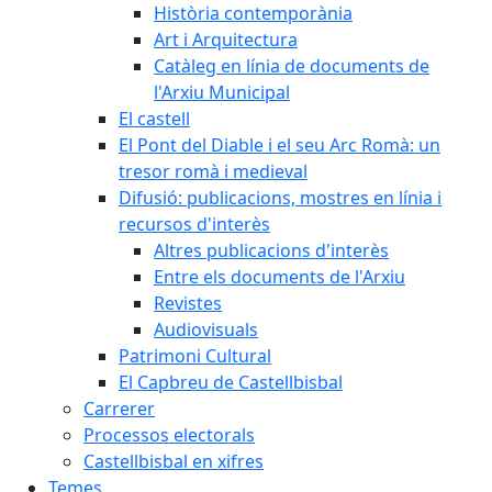
Història contemporània
Art i Arquitectura
Catàleg en línia de documents de
l'Arxiu Municipal
El castell
El Pont del Diable i el seu Arc Romà: un
tresor romà i medieval
Difusió: publicacions, mostres en línia i
recursos d'interès
Altres publicacions d'interès
Entre els documents de l'Arxiu
Revistes
Audiovisuals
Patrimoni Cultural
El Capbreu de Castellbisbal
Carrerer
Processos electorals
Castellbisbal en xifres
Temes