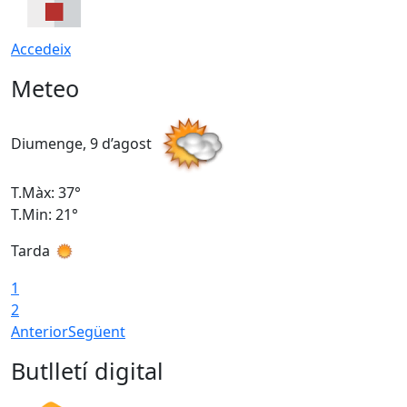
Accedeix
Meteo
Diumenge, 9 d’agost
D
T.Màx: 37°
T
T.Min: 21°
T
Tarda
T
1
2
Anterior
Següent
Butlletí digital