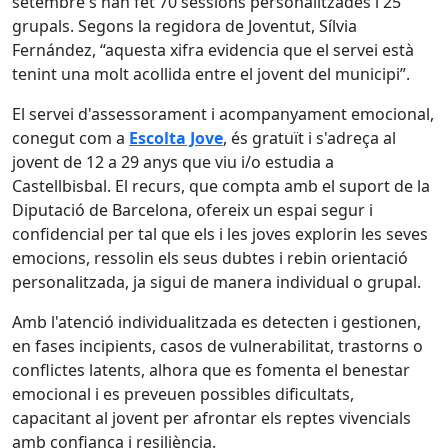
setembre s'han fet 70 sessions personalitzades i 25
grupals. Segons la regidora de Joventut, Sílvia
Fernández, “aquesta xifra evidencia que el servei està
tenint una molt acollida entre el jovent del municipi”.
El servei d'assessorament i acompanyament emocional,
conegut com a
Escolta Jove
, és gratuït i s'adreça al
jovent de 12 a 29 anys que viu i/o estudia a
Castellbisbal. El recurs, que compta amb el suport de la
Diputació de Barcelona, ofereix un espai segur i
confidencial per tal que els i les joves explorin les seves
emocions, ressolin els seus dubtes i rebin orientació
personalitzada, ja sigui de manera individual o grupal.
Amb l'atenció individualitzada es detecten i gestionen,
en fases incipients, casos de vulnerabilitat, trastorns o
conflictes latents, alhora que es fomenta el benestar
emocional i es preveuen possibles dificultats,
capacitant al jovent per afrontar els reptes vivencials
amb confiança i resiliència.