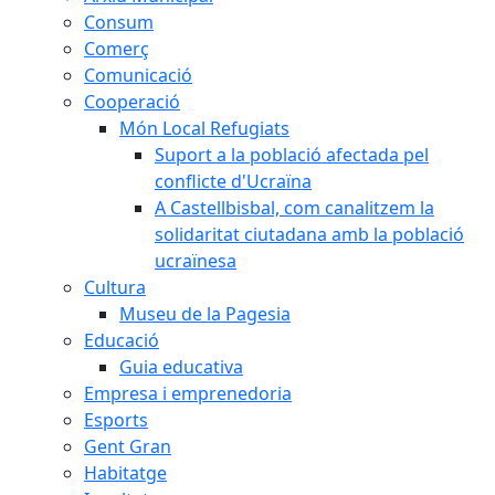
Consum
Comerç
Comunicació
Cooperació
Món Local Refugiats
Suport a la població afectada pel
conflicte d'Ucraïna
A Castellbisbal, com canalitzem la
solidaritat ciutadana amb la població
ucraïnesa
Cultura
Museu de la Pagesia
Educació
Guia educativa
Empresa i emprenedoria
Esports
Gent Gran
Habitatge