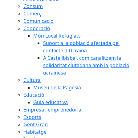
Consum
Comerç
Comunicació
Cooperació
Món Local Refugiats
Suport a la població afectada pel
conflicte d'Ucraïna
A Castellbisbal, com canalitzem la
solidaritat ciutadana amb la població
ucraïnesa
Cultura
Museu de la Pagesia
Educació
Guia educativa
Empresa i emprenedoria
Esports
Gent Gran
Habitatge