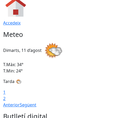
Accedeix
Meteo
Dimarts, 11 d’agost
D
T.Màx: 34°
T
T.Min: 24°
T
Tarda
1
2
Anterior
Següent
Butlletí digital