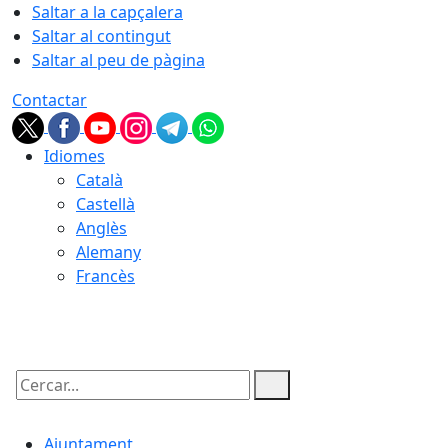
Saltar a la capçalera
Saltar al contingut
Saltar al peu de pàgina
Contactar
Idiomes
Català
Castellà
Anglès
Alemany
Francès
09.08.2026 | 10:16
Cercar:
Ajuntament