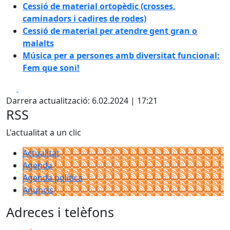
Cessió de material ortopèdic (crosses,
caminadors i cadires de rodes)
Cessió de material per atendre gent gran o
malalts
Música per a persones amb diversitat funcional:
Fem que soni!
Facebook
X
Darrera actualització: 6.02.2024 | 17:21
RSS
L'actualitat a un clic
Actualitat
Agenda
Agenda política
Anuncis
Adreces i telèfons