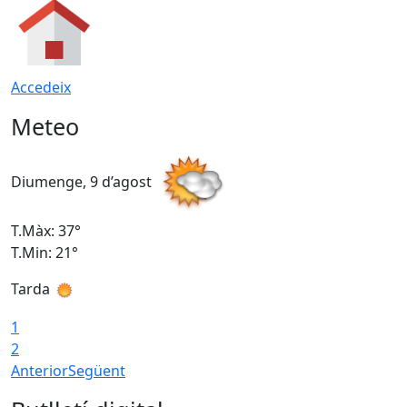
Accedeix
Meteo
Diumenge, 9 d’agost
D
T.Màx: 37°
T
T.Min: 21°
T
Tarda
T
1
2
Anterior
Següent