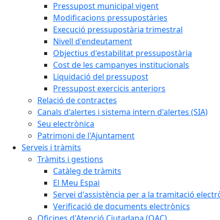
Pressupost municipal vigent
Modificacions pressupostàries
Execució pressupostària trimestral
Nivell d'endeutament
Objectius d'estabilitat pressupostària
Cost de les campanyes institucionals
Liquidació del pressupost
Pressupost exercicis anteriors
Relació de contractes
Canals d'alertes i sistema intern d'alertes (SIA)
Seu electrònica
Patrimoni de l'Ajuntament
Serveis i tràmits
Tràmits i gestions
Catàleg de tràmits
El Meu Espai
Servei d'assistència per a la tramitació electr
Verificació de documents electrònics
Oficines d'Atenció Ciutadana (OAC)