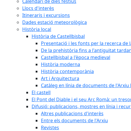
Calendari de dies festius
Llocs d'interès
Itineraris i excursions
Dades estació meteorològica
Història local
Història de Castellbisbal
Presentació i les fonts per la recerca de l
De la prehistòria fins a l'antiguitat tarda
Castellbisbal a l'època medieval
Història moderna
Història contemporània
Art i Arquitectura
Catàleg en línia de documents de l'Arxiu
El castell
El Pont del Diable i el seu Arc Romà: un tres
Difusió: publicacions, mostres en línia i recu
Altres publicacions d'interès
Entre els documents de l'Arxiu
Revistes