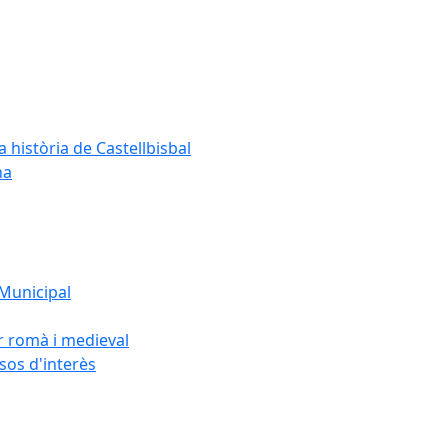
a història de Castellbisbal
na
 Municipal
or romà i medieval
rsos d'interès