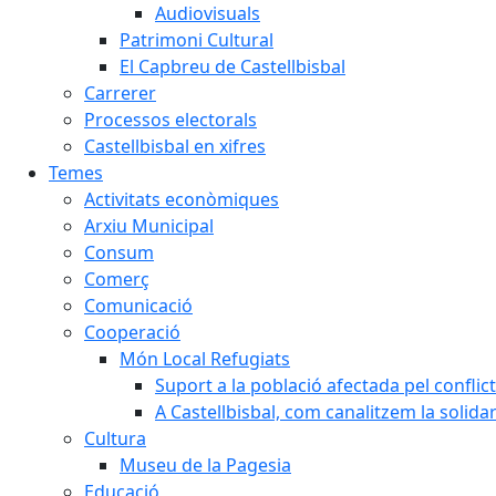
Audiovisuals
Patrimoni Cultural
El Capbreu de Castellbisbal
Carrerer
Processos electorals
Castellbisbal en xifres
Temes
Activitats econòmiques
Arxiu Municipal
Consum
Comerç
Comunicació
Cooperació
Món Local Refugiats
Suport a la població afectada pel conflic
A Castellbisbal, com canalitzem la solida
Cultura
Museu de la Pagesia
Educació