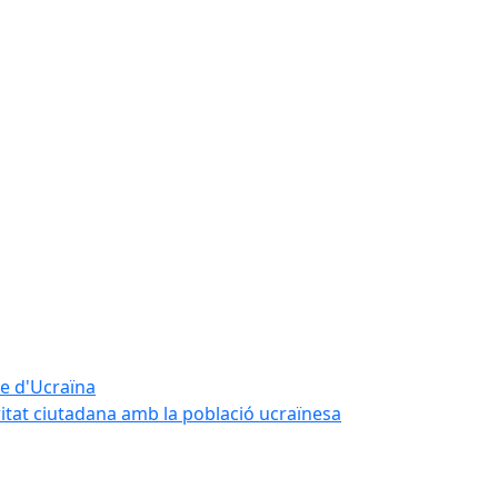
te d'Ucraïna
ritat ciutadana amb la població ucraïnesa