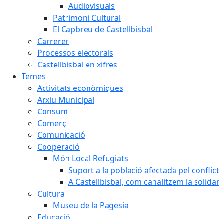
Audiovisuals
Patrimoni Cultural
El Capbreu de Castellbisbal
Carrerer
Processos electorals
Castellbisbal en xifres
Temes
Activitats econòmiques
Arxiu Municipal
Consum
Comerç
Comunicació
Cooperació
Món Local Refugiats
Suport a la població afectada pel conflic
A Castellbisbal, com canalitzem la solida
Cultura
Museu de la Pagesia
Educació