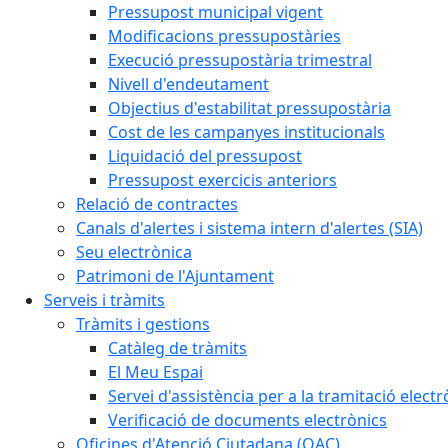
Pressupost municipal vigent
Modificacions pressupostàries
Execució pressupostària trimestral
Nivell d'endeutament
Objectius d'estabilitat pressupostària
Cost de les campanyes institucionals
Liquidació del pressupost
Pressupost exercicis anteriors
Relació de contractes
Canals d'alertes i sistema intern d'alertes (SIA)
Seu electrònica
Patrimoni de l'Ajuntament
Serveis i tràmits
Tràmits i gestions
Catàleg de tràmits
El Meu Espai
Servei d'assistència per a la tramitació electr
Verificació de documents electrònics
Oficines d'Atenció Ciutadana (OAC)