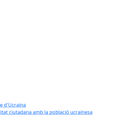
te d'Ucraïna
ritat ciutadana amb la població ucraïnesa