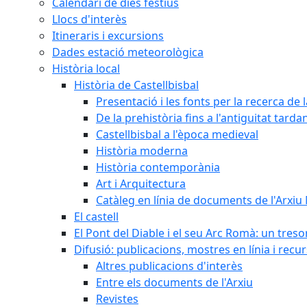
Calendari de dies festius
Llocs d'interès
Itineraris i excursions
Dades estació meteorològica
Història local
Història de Castellbisbal
Presentació i les fonts per la recerca de l
De la prehistòria fins a l'antiguitat tarda
Castellbisbal a l'època medieval
Història moderna
Història contemporània
Art i Arquitectura
Catàleg en línia de documents de l'Arxiu
El castell
El Pont del Diable i el seu Arc Romà: un tres
Difusió: publicacions, mostres en línia i recu
Altres publicacions d'interès
Entre els documents de l'Arxiu
Revistes