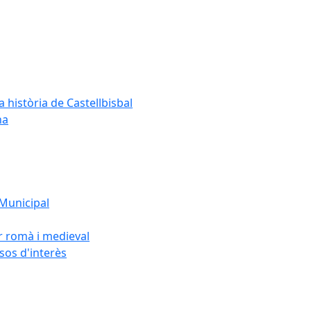
a història de Castellbisbal
na
 Municipal
or romà i medieval
rsos d'interès