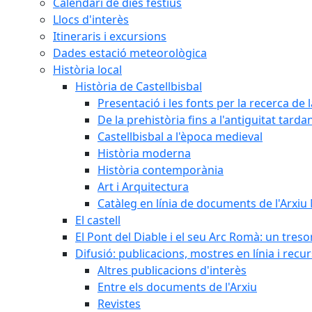
Calendari de dies festius
Llocs d'interès
Itineraris i excursions
Dades estació meteorològica
Història local
Història de Castellbisbal
Presentació i les fonts per la recerca de l
De la prehistòria fins a l'antiguitat tarda
Castellbisbal a l'època medieval
Història moderna
Història contemporània
Art i Arquitectura
Catàleg en línia de documents de l'Arxiu
El castell
El Pont del Diable i el seu Arc Romà: un tres
Difusió: publicacions, mostres en línia i recu
Altres publicacions d'interès
Entre els documents de l'Arxiu
Revistes