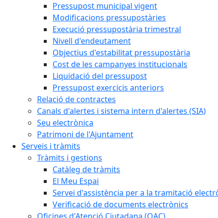
Pressupost municipal vigent
Modificacions pressupostàries
Execució pressupostària trimestral
Nivell d'endeutament
Objectius d'estabilitat pressupostària
Cost de les campanyes institucionals
Liquidació del pressupost
Pressupost exercicis anteriors
Relació de contractes
Canals d'alertes i sistema intern d'alertes (SIA)
Seu electrònica
Patrimoni de l'Ajuntament
Serveis i tràmits
Tràmits i gestions
Catàleg de tràmits
El Meu Espai
Servei d'assistència per a la tramitació electr
Verificació de documents electrònics
Oficines d'Atenció Ciutadana (OAC)