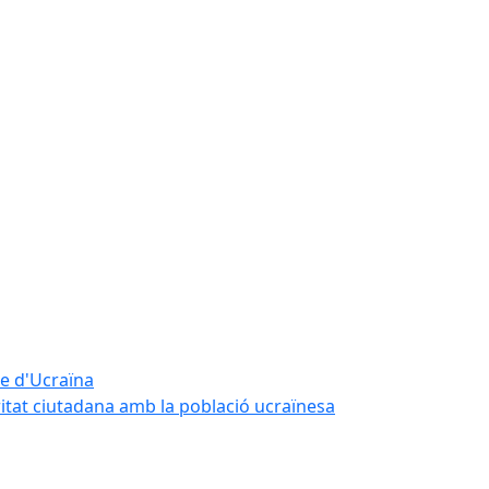
te d'Ucraïna
ritat ciutadana amb la població ucraïnesa