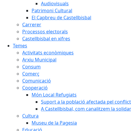
Audiovisuals
Patrimoni Cultural
El Capbreu de Castellbisbal
Carrerer
Processos electorals
Castellbisbal en xifres
Temes
Activitats econòmiques
Arxiu Municipal
Consum
Comerç
Comunicació
Cooperació
Món Local Refugiats
Suport a la població afectada pel conflic
A Castellbisbal, com canalitzem la solida
Cultura
Museu de la Pagesia
Educació