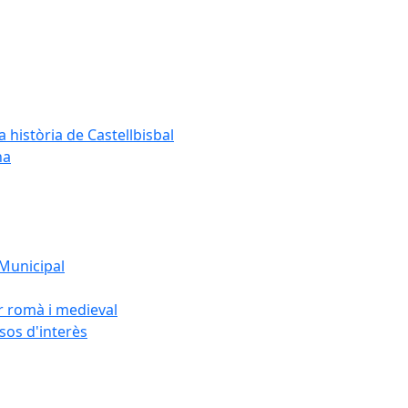
a història de Castellbisbal
na
 Municipal
or romà i medieval
rsos d'interès