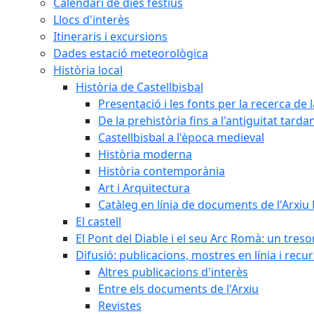
Calendari de dies festius
Llocs d'interès
Itineraris i excursions
Dades estació meteorològica
Història local
Història de Castellbisbal
Presentació i les fonts per la recerca de l
De la prehistòria fins a l'antiguitat tarda
Castellbisbal a l'època medieval
Història moderna
Història contemporània
Art i Arquitectura
Catàleg en línia de documents de l'Arxiu
El castell
El Pont del Diable i el seu Arc Romà: un tres
Difusió: publicacions, mostres en línia i recu
Altres publicacions d'interès
Entre els documents de l'Arxiu
Revistes