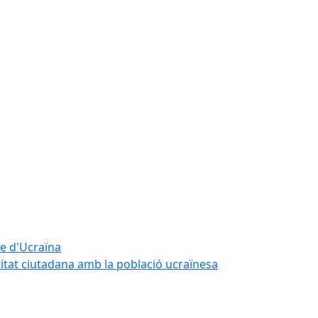
te d'Ucraïna
ritat ciutadana amb la població ucraïnesa