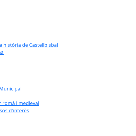
a història de Castellbisbal
na
 Municipal
or romà i medieval
rsos d'interès