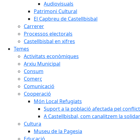
Audiovisuals
Patrimoni Cultural
El Capbreu de Castellbisbal
Carrerer
Processos electorals
Castellbisbal en xifres
Temes
Activitats econòmiques
Arxiu Municipal
Consum
Comerç
Comunicació
Cooperació
Món Local Refugiats
Suport a la població afectada pel conflic
A Castellbisbal, com canalitzem la solida
Cultura
Museu de la Pagesia
Educació