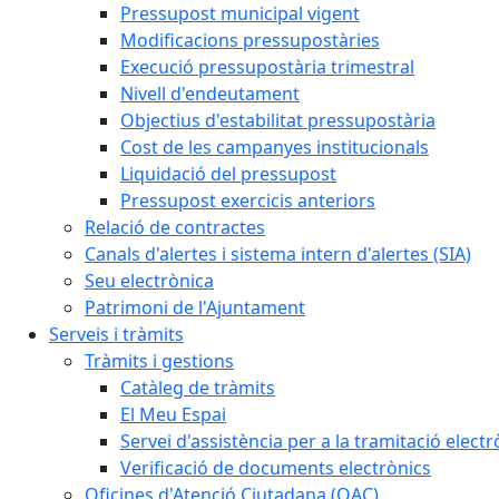
Pressupost municipal vigent
Modificacions pressupostàries
Execució pressupostària trimestral
Nivell d'endeutament
Objectius d'estabilitat pressupostària
Cost de les campanyes institucionals
Liquidació del pressupost
Pressupost exercicis anteriors
Relació de contractes
Canals d'alertes i sistema intern d'alertes (SIA)
Seu electrònica
Patrimoni de l'Ajuntament
Serveis i tràmits
Tràmits i gestions
Catàleg de tràmits
El Meu Espai
Servei d'assistència per a la tramitació electr
Verificació de documents electrònics
Oficines d'Atenció Ciutadana (OAC)