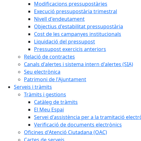
Modificacions pressupostàries
Execució pressupostària trimestral
Nivell d'endeutament
Objectius d'estabilitat pressupostària
Cost de les campanyes institucionals
Liquidació del pressupost
Pressupost exercicis anteriors
Relació de contractes
Canals d'alertes i sistema intern d'alertes (SIA)
Seu electrònica
Patrimoni de l'Ajuntament
Serveis i tràmits
Tràmits i gestions
Catàleg de tràmits
El Meu Espai
Servei d'assistència per a la tramitació electr
Verificació de documents electrònics
Oficines d'Atenció Ciutadana (OAC)
Cartes de serveis