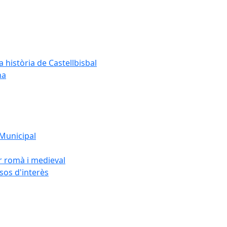
a història de Castellbisbal
na
 Municipal
or romà i medieval
rsos d'interès