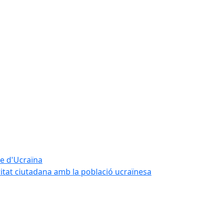
te d'Ucraïna
ritat ciutadana amb la població ucraïnesa