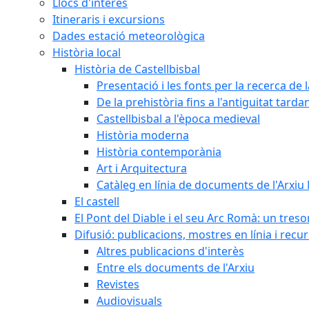
Llocs d'interès
Itineraris i excursions
Dades estació meteorològica
Història local
Història de Castellbisbal
Presentació i les fonts per la recerca de l
De la prehistòria fins a l'antiguitat tarda
Castellbisbal a l'època medieval
Història moderna
Història contemporània
Art i Arquitectura
Catàleg en línia de documents de l'Arxiu
El castell
El Pont del Diable i el seu Arc Romà: un tres
Difusió: publicacions, mostres en línia i recu
Altres publicacions d'interès
Entre els documents de l'Arxiu
Revistes
Audiovisuals