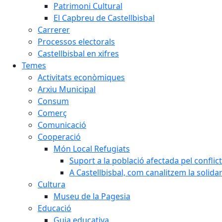
Patrimoni Cultural
El Capbreu de Castellbisbal
Carrerer
Processos electorals
Castellbisbal en xifres
Temes
Activitats econòmiques
Arxiu Municipal
Consum
Comerç
Comunicació
Cooperació
Món Local Refugiats
Suport a la població afectada pel conflic
A Castellbisbal, com canalitzem la solida
Cultura
Museu de la Pagesia
Educació
Guia educativa