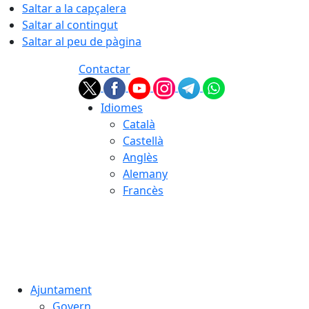
Saltar a la capçalera
Saltar al contingut
Saltar al peu de pàgina
Contactar
Idiomes
Català
Castellà
Anglès
Alemany
Francès
08.08.2026 | 00:01
Ajuntament
Govern