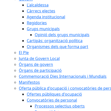
L'alcaldessa
Càrrecs electes
Agenda institucional
Regidories
Grups municipals
Opinió dels grups municipals
Cartipàs: organització política
Organismes dels que forma part
El Ple
Junta de Govern Local
Òrgans de govern
Òrgans de participació
Commemoració Dies Internacionals i Mundials
Manifestos
Oferta pública d'ocupació i convocatòries de per
Ofertes públiques d'ocupació
Convocatòries de personal
Processos selectius oberts