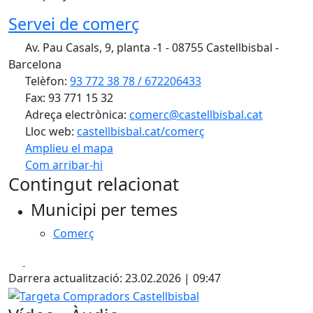
Servei de comerç
Av. Pau Casals, 9, planta -1 - 08755 Castellbisbal -
Barcelona
Telèfon:
93 772 38 78 / 672206433
Fax: 93 771 15 32
Adreça electrònica:
comerc@castellbisbal.cat
Lloc web:
castellbisbal.cat/comerç
Amplieu el mapa
Com arribar-hi
Leaflet
Contingut relacionat
+
Municipi per temes
−
Comerç
Facebook
X
Darrera actualització: 23.02.2026 | 09:47
Targeta Compradors Castellbisbal