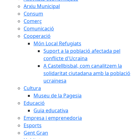
Arxiu Municipal
Consum
Comerç
Comunicació
Cooperació
Món Local Refugiats
Suport a la població afectada pel
conflicte d'Ucraïna
A Castellbisbal, com canalitzem la
solidaritat ciutadana amb la població
ucraïnesa
Cultura
Museu de la Pagesia
Educació
Guia educativa
Empresa i emprenedoria
Esports
Gent Gran