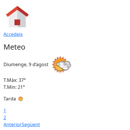
Accedeix
Meteo
Diumenge, 9 d’agost
D
T.Màx: 37°
T
T.Min: 21°
T
Tarda
T
1
2
Anterior
Següent