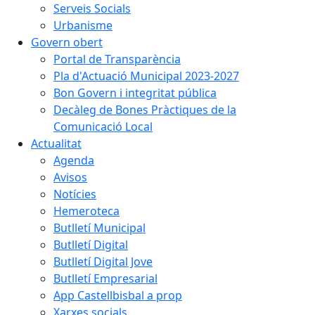
Serveis Socials
Urbanisme
Govern obert
Portal de Transparència
Pla d'Actuació Municipal 2023-2027
Bon Govern i integritat pública
Decàleg de Bones Pràctiques de la
Comunicació Local
Actualitat
Agenda
Avisos
Notícies
Hemeroteca
Butlletí Municipal
Butlletí Digital
Butlletí Digital Jove
Butlletí Empresarial
App Castellbisbal a prop
Xarxes socials