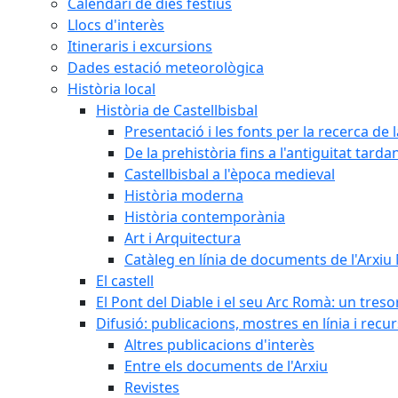
Calendari de dies festius
Llocs d'interès
Itineraris i excursions
Dades estació meteorològica
Història local
Història de Castellbisbal
Presentació i les fonts per la recerca de l
De la prehistòria fins a l'antiguitat tarda
Castellbisbal a l'època medieval
Història moderna
Història contemporània
Art i Arquitectura
Catàleg en línia de documents de l'Arxiu
El castell
El Pont del Diable i el seu Arc Romà: un tres
Difusió: publicacions, mostres en línia i recu
Altres publicacions d'interès
Entre els documents de l'Arxiu
Revistes