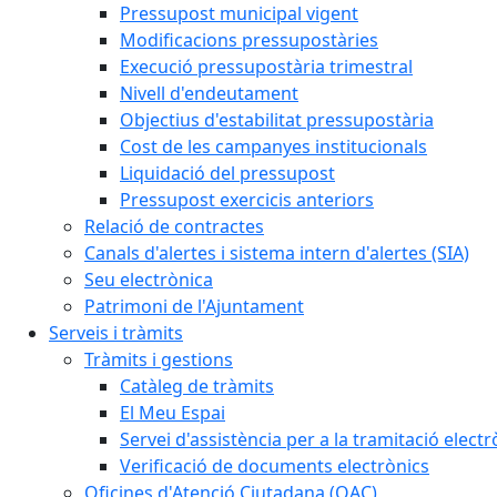
Pressupost municipal vigent
Modificacions pressupostàries
Execució pressupostària trimestral
Nivell d'endeutament
Objectius d'estabilitat pressupostària
Cost de les campanyes institucionals
Liquidació del pressupost
Pressupost exercicis anteriors
Relació de contractes
Canals d'alertes i sistema intern d'alertes (SIA)
Seu electrònica
Patrimoni de l'Ajuntament
Serveis i tràmits
Tràmits i gestions
Catàleg de tràmits
El Meu Espai
Servei d'assistència per a la tramitació electr
Verificació de documents electrònics
Oficines d'Atenció Ciutadana (OAC)