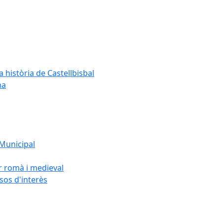
a història de Castellbisbal
na
 Municipal
or romà i medieval
rsos d'interès