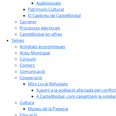
Audiovisuals
Patrimoni Cultural
El Capbreu de Castellbisbal
Carrerer
Processos electorals
Castellbisbal en xifres
Temes
Activitats econòmiques
Arxiu Municipal
Consum
Comerç
Comunicació
Cooperació
Món Local Refugiats
Suport a la població afectada pel conflic
A Castellbisbal, com canalitzem la solida
Cultura
Museu de la Pagesia
Educació