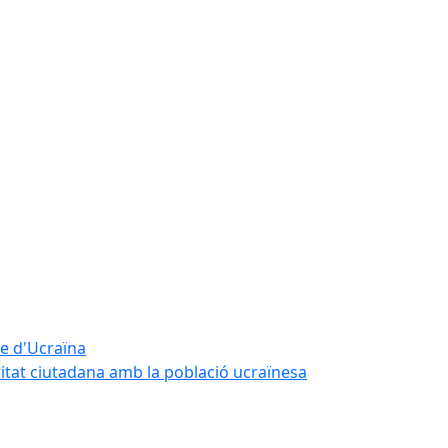
te d'Ucraïna
ritat ciutadana amb la població ucraïnesa