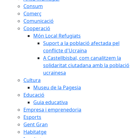
Consum
Comerç
Comunicació
Cooperació
Món Local Refugiats
Suport a la població afectada pel
conflicte d'Ucraïna
A Castellbisbal, com canalitzem la
solidaritat ciutadana amb la població
ucraïnesa
Cultura
Museu de la Pagesia
Educació
Guia educativa
Empresa i emprenedoria
Esports
Gent Gran
Habitatge