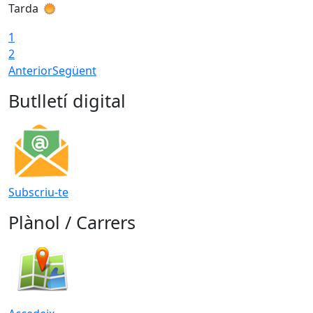
Tarda
T
1
2
Anterior
Següent
Butlletí digital
Subscriu-te
Plànol / Carrers