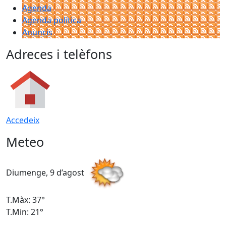
Agenda
Agenda política
Anuncis
Adreces i telèfons
Accedeix
Meteo
Diumenge, 9 d’agost
D
T.Màx: 37°
T
T.Min: 21°
T